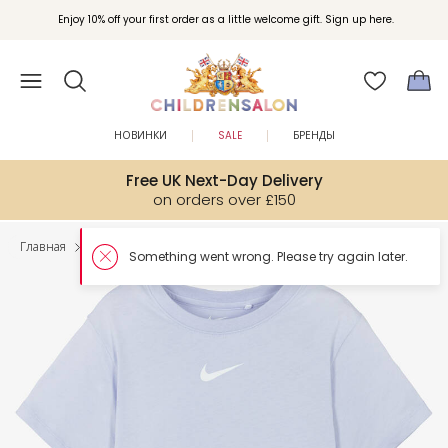
Enjoy 10% off your first order as a little welcome gift. Sign up here.
НОВИНКИ
SALE
БРЕНДЫ
Free UK Next-Day Delivery
on orders over £150
Главная
Девочки
Комплекты аутфитов