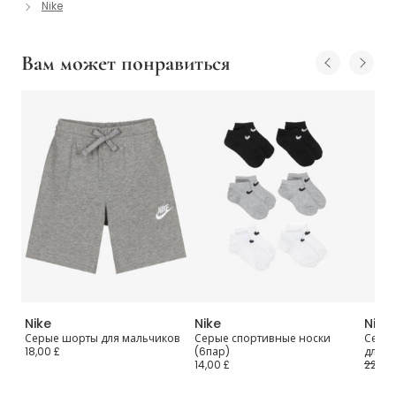
Nike
Вам может понравиться
Nike
Nike
Nike
Серые шорты для мальчиков
Серые спортивные носки
Серые
18,00 £
(6пар)
для д
14,00 £
22,00 