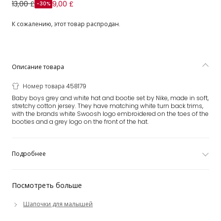
Серая шапочка и пинетки для мальчиков
13,00 £
9,00 £
-30%
К сожалению, этот товар распродан.
Описание товара
Номер товара 458179
Baby boys grey and white hat and bootie set by Nike, made in soft,
stretchy cotton jersey. They have matching white turn back trims,
with the brands white Swoosh logo embroidered on the toes of the
booties and a grey logo on the front of the hat.
Подробнее
Посмотреть больше
Шапочки для малышей