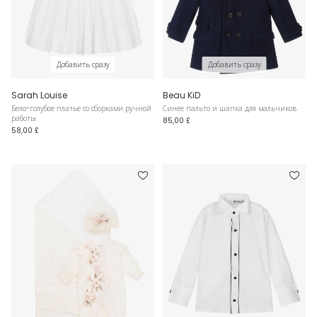
Добавить сразу
Добавить сразу
Sarah Louise
Beau KiD
Бело-голубое платье со сборками ручной
Синее пальто и шапка для мальчиков
работы
85,00 £
58,00 £