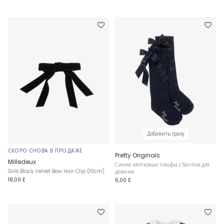
Добавить сразу
СКОРО СНОВА В ПРОДАЖЕ
Pretty Originals
Milledeuх
Синие хлопковые гольфы с бантом для
Girls Black Velvet Bow Hair Clip (10cm)
девочек
18,00 £
6,00 £