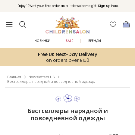
Вступайте в клуб Бонусы Childrensalon для эксклюзивных привилегий при
Enjoy 10% off your first order as a little welcome gift. Sign up here.
покупках.
НОВИНКИ
SALE
БРЕНДЫ
Free UK Next-Day Delivery
on orders over £150
Главная
Newsletters US
Бестселлеры нарядной и повседневной одежды
Бестселлеры нарядной и
повседневной одежды