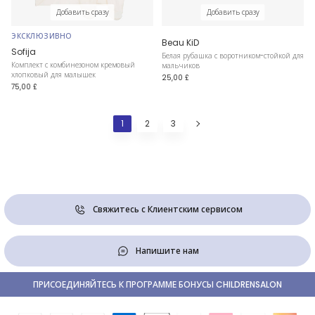
Добавить сразу
Добавить сразу
ЭКСКЛЮЗИВНО
Beau KiD
Sofija
Белая рубашка с воротником-стойкой для
Комплект с комбинезоном кремовый
мальчиков
хлопковый для малышек
25,00 £
75,00 £
1
2
3
Свяжитесь с Клиентским сервисом
Напишите нам
ПРИСОЕДИНЯЙТЕСЬ К ПРОГРАММЕ БОНУСЫ CHILDRENSALON