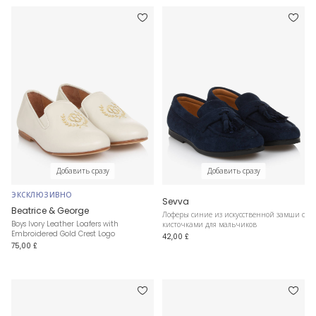
Добавить сразу
Добавить сразу
ЭКСКЛЮЗИВНО
Sevva
Beatrice & George
Лоферы синие из искусственной замши с
Boys Ivory Leather Loafers with
кисточками для мальчиков
Embroidered Gold Crest Logo
42,00 £
75,00 £