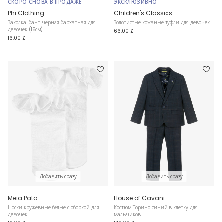
СКОРО СНОВА В ПРОДАЖЕ
ЭКСКЛЮЗИВНО
Phi Clothing
Children's Classics
Заколка-бант черная бархатная для
Золотистые кожаные туфли для девочек
девочек (16см)
66,00 £
16,00 £
Добавить сразу
Добавить сразу
Meia Pata
House of Cavani
Носки кружевные белые с оборкой для
Костюм Торино синий в клетку для
девочек
мальчиков