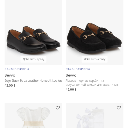
Добавить сразу
Добавить сразу
ЭКСКЛЮЗИВНО
ЭКСКЛЮЗИВНО
Sevva
Sevva
Boys Black Faux Leather Horsebit Loafers
Лоферы черные хорсбит из
искусственной замши для мальчиков
42,00 £
42,00 £