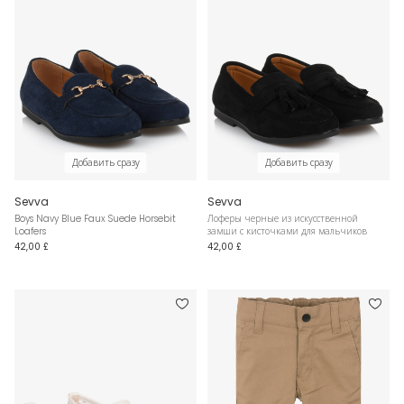
Добавить сразу
Добавить сразу
Sevva
Sevva
Boys Navy Blue Faux Suede Horsebit
Лоферы черные из искусственной
Loafers
замши с кисточками для мальчиков
42,00 £
42,00 £