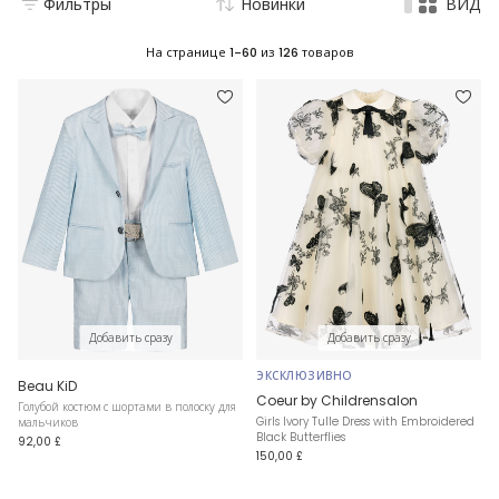
Фильтры
Новинки
ВИД
На странице
1-60
из
126
товаров
Добавить сразу
Добавить сразу
ЭКСКЛЮЗИВНО
Beau KiD
Coeur by Childrensalon
Голубой костюм с шортами в полоску для
Girls Ivory Tulle Dress with Embroidered
мальчиков
Black Butterflies
92,00 £
150,00 £