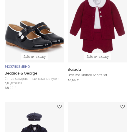
Добавить сразу
Добавить сразу
ЭКСКЛЮЗИВНО
Babidu
Beatrice & George
Boys Red Knitted Shorts Set
Синие лакированные кожаные туфли
48,00 £
для девочек
68,00 £