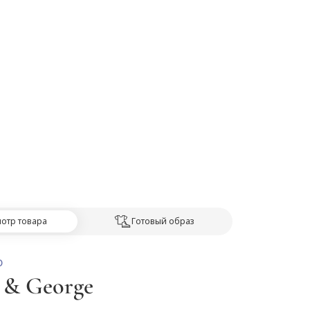
отр товара
Готовый образ
О
e & George