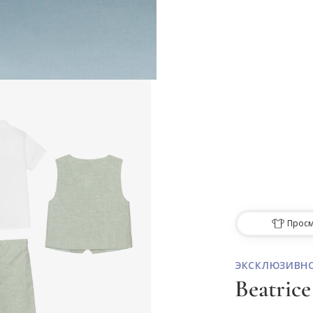
Просм
ЭКСКЛЮЗИВН
Beatric