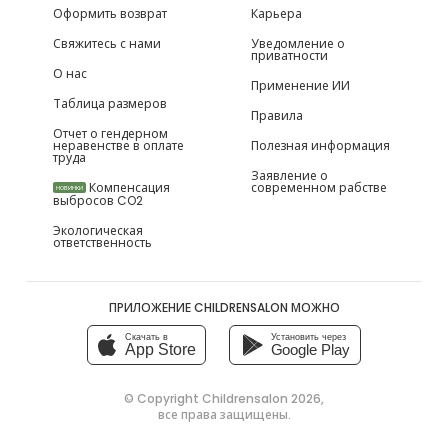
Оформить возврат
Карьера
Свяжитесь с нами
Уведомление о
приватности
О нас
Применение ИИ
Таблица размеров
Правила
Отчет о гендерном
неравенстве в оплате
Полезная информация
труда
Заявление о
Компенсация
современном рабстве
НОВИНКИ
выбросов CO2
Экологическая
ответственность
ПРИЛОЖЕНИЕ CHILDRENSALON МОЖНО
Скачать в
Установить через
App Store
Google Play
© Copyright
Childrensalon 2026
,
все права защищены.