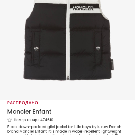
РАСПРОДАНО
Moncler Enfant
Номер товара 474610
Черный пуховый жилет для мальчиков
Black down-padded gilet jacket for little boys by luxury French
brand Moncler Enfant. It is made in water-repellent lightweight