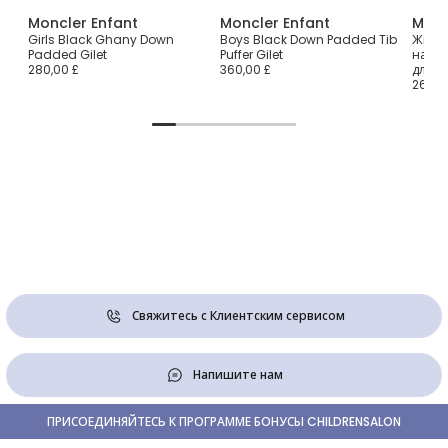
Moncler Enfant
Moncler Enfant
Monc
ed
Girls Black Ghany Down
Boys Black Down Padded Tib
Жилет
Padded Gilet
Puffer Gilet
напол
280,00 £
360,00 £
для м
263,0
Свяжитесь с Клиентским сервисом
Напишите нам
ПРИСОЕДИНЯЙТЕСЬ К ПРОГРАММЕ БОНУСЫ CHILDRENSALON