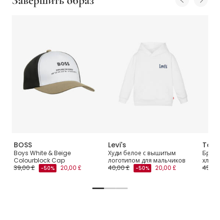
Завершить образ
BOSS
Levi's
Tomm
Up
Boys White & Beige
Худи белое с вышитым
Брюк
Colourblock Cap
логотипом для мальчиков
хлопк
39,00 £
20,00 £
40,00 £
20,00 £
45,00
-50%
-50%