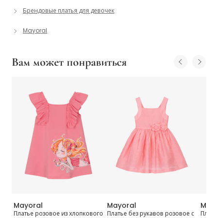
Брендовые платья для девочек
Mayoral
Вам может понравиться
Mayoral
Mayoral
Mayo
 с
Платье розовое из хлопкового
Платье без рукавов розовое с
Плать