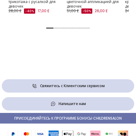
трикотажа с русалкой для
цветочной аппликацией для
красн
девочек
девочек
девоч
28,00 £
17,00 £
51,00 £
26,00 £
24,00
-40%
-50%
Свяжитесь с Клиентским сервисом
Напишите нам
ПРИСОЕДИНЯЙТЕСЬ К ПРОГРАММЕ БОНУСЫ CHILDRENSALON