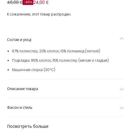
Платье розовое в полоску с кружевной отделкой для
40,00 £
24,00 £
-40%
девочек
К сожалению, этот товар распродан.
Состав и уход
67% полиэстер, 23% хлопок, 10% полиамид (легкий)
Подкладка: 85% хлопок, 15% полиэстер (мягкая и гладкая)
Машинная стирка (30*C)
Описание товара
Фасон и стиль
Посмотреть больше