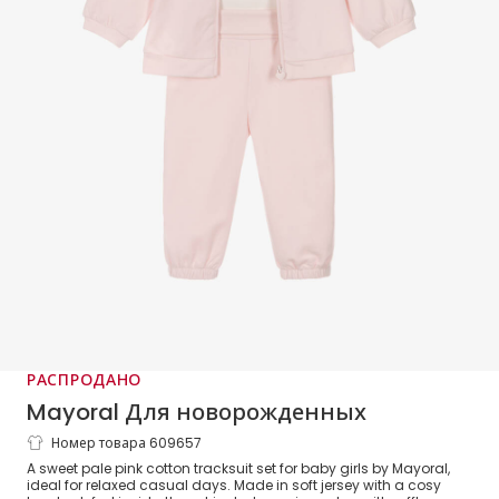
РАСПРОДАНО
Mayoral Для новорожденных
Номер товара 609657
Baby Girls Pink Cotton Bunny Tracksuit
A sweet pale pink cotton tracksuit set for baby girls by Mayoral,
Set
ideal for relaxed casual days. Made in soft jersey with a cosy