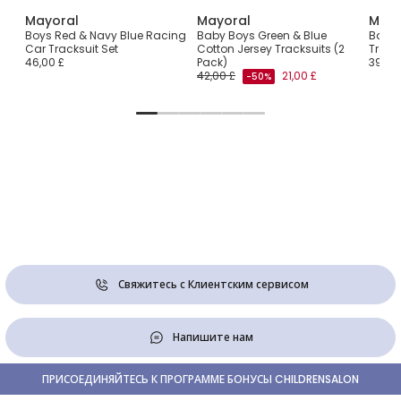
Mayoral
Mayoral
Mayo
Boys Red & Navy Blue Racing
Baby Boys Green & Blue
Baby 
ries
Car Tracksuit Set
Cotton Jersey Tracksuits (2
Tracks
46,00 £
Pack)
39,00
42,00 £
21,00 £
-50%
Свяжитесь с Клиентским сервисом
Напишите нам
ПРИСОЕДИНЯЙТЕСЬ К ПРОГРАММЕ БОНУСЫ CHILDRENSALON