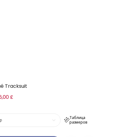
ué Tracksuit
6,00 £
Таблица
р
размеров