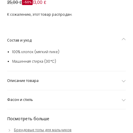
Рубашка поло зеленая из хлопкового пике для
25,00 £
13,00 £
-50%
мальчиков
К сожалению, этот товар распродан.
Состав и уход
100% хлопок (мягкий пике)
Машинная стирка (30*C)
Описание товара
Фасон и стиль
Посмотреть больше
Брендовые топы для мальчиков