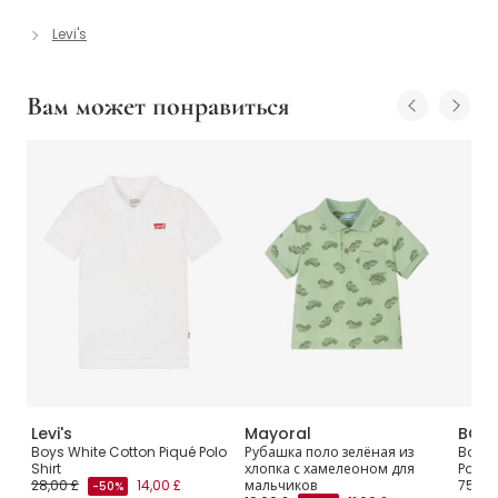
Levi's
Вам может понравиться
Levi's
Mayoral
BOS
Boys White Cotton Piqué Polo
Рубашка поло зелёная из
Boys 
Shirt
хлопка с хамелеоном для
Polo S
28,00 £
14,00 £
мальчиков
75,00
-50%