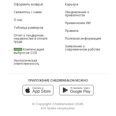
Оформить возврат
Карьера
Свяжитесь с нами
Уведомление о
приватности
О нас
Применение ИИ
Таблица размеров
Правила
Отчет о гендерном
неравенстве в оплате
Полезная информация
труда
Заявление о
Компенсация
современном рабстве
НОВИНКИ
выбросов CO2
Экологическая
ответственность
ПРИЛОЖЕНИЕ CHILDRENSALON МОЖНО
Скачать в
Установить через
App Store
Google Play
© Copyright
Childrensalon 2026
,
все права защищены.