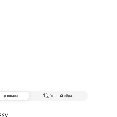
отр товара
Готовый образ
ssy