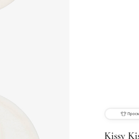
Просм
Kissy Ki