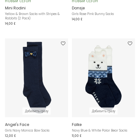
НОВЫЙ СЕЗОН
НОВЫЙ СЕЗОН
Mini Rodini
Donsje
Yellow & Brown Socks with Stripes &
Girls Rose Pink Bunny Socks
Rabbits (2 Pack)
14,00 £
14,00 £
Добавить сразу
Добавить сразу
Angel's Face
Falke
Girls Navy Monica Bow Socks
Navy Blue & White Polar Bear Socks
12,00 £
11,00 £