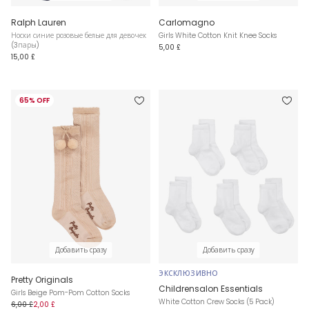
Ralph Lauren
Carlomagno
Носки синие розовые белые для девочек
Girls White Cotton Knit Knee Socks
(3пары)
5,00 £
15,00 £
65% OFF
Добавить сразу
Добавить сразу
ЭКСКЛЮЗИВНО
Pretty Originals
Childrensalon Essentials
Girls Beige Pom-Pom Cotton Socks
White Cotton Crew Socks (5 Pack)
6,00 £
2,00 £