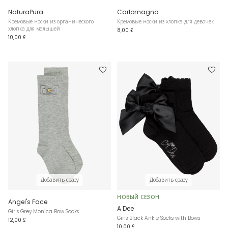
NaturaPura
Carlomagno
Кремовые носки из органического
Кремовые носки из хлопка для девочек
хлопка для малышей
8,00 £
10,00 £
Добавить сразу
Добавить сразу
НОВЫЙ СЕЗОН
Angel's Face
A Dee
Girls Grey Monica Bow Socks
Girls Black Ankle Socks with Bows
12,00 £
10,00 £