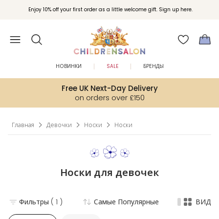
Вступайте в клуб Бонусы Childrensalon для эксклюзивных привилегий при
Enjoy 10% off your first order as a little welcome gift. Sign up here.
покупках.
НОВИНКИ
SALE
БРЕНДЫ
Free UK Next-Day Delivery
on orders over £150
Главная
Девочки
Носки
Носки
Носки для девочек
Фильтры
( 1 )
Самые Популярные
ВИД