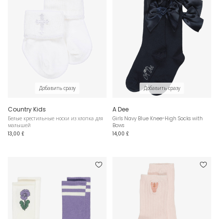
Добавить сразу
Добавить сразу
Country Kids
A Dee
Белые крестильные носки из хлопка для
Girls Navy Blue Knee-High Socks with
малышей
Bows
13,00 £
14,00 £