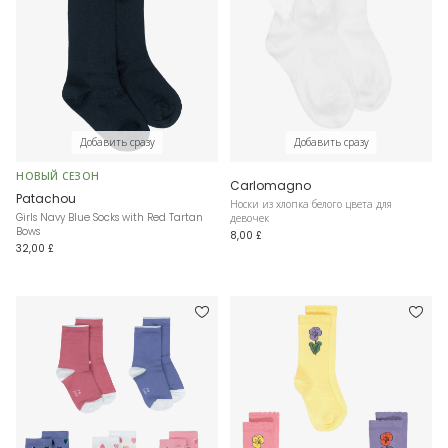
Добавить сразу
Добавить сразу
НОВЫЙ СЕЗОН
Carlomagno
Patachou
Носки из хлопка белого цвета для
Girls Navy Blue Socks with Red Tartan
девочек
Bows
8,00 £
32,00 £