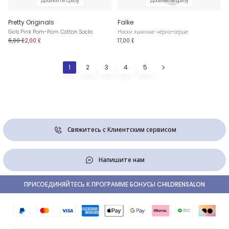
Добавить сразу
Добавить сразу
Pretty Originals
Falke
Girls Pink Pom-Pom Cotton Socks
Носки лыжные чёрно-серые
6,00 £
2,00 £
17,00 £
1
2
3
4
5
Свяжитесь с Клиентским сервисом
Напишите нам
ПРИСОЕДИНЯЙТЕСЬ К ПРОГРАММЕ БОНУСЫ CHILDRENSALON