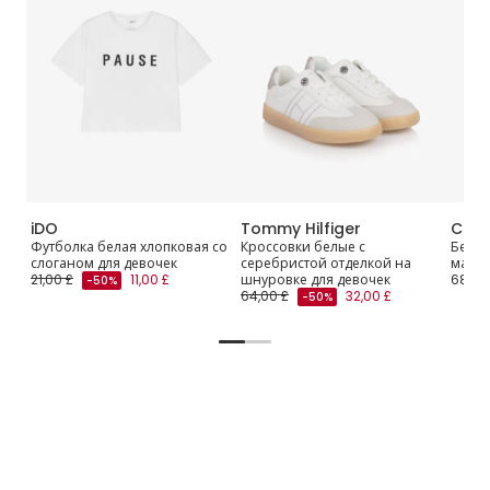
iDO
Tommy Hilfiger
Chil
я
Футболка белая хлопковая со
Кроссовки белые с
Белые
слоганом для девочек
серебристой отделкой на
маль
21,00 £
11,00 £
шнуровке для девочек
68,00
-50%
64,00 £
32,00 £
-50%