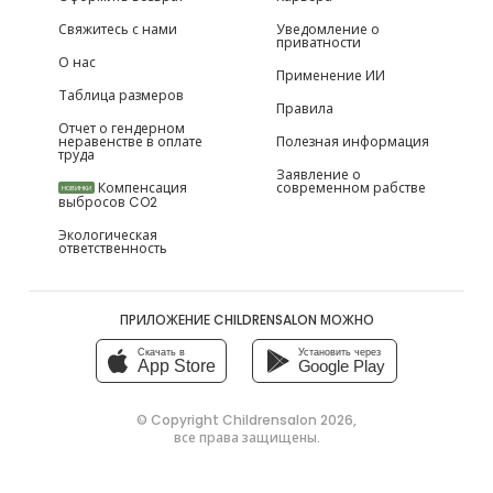
Свяжитесь с нами
Уведомление о
приватности
О нас
Применение ИИ
Таблица размеров
Правила
Отчет о гендерном
неравенстве в оплате
Полезная информация
труда
Заявление о
Компенсация
современном рабстве
НОВИНКИ
выбросов CO2
Экологическая
ответственность
ПРИЛОЖЕНИЕ CHILDRENSALON МОЖНО
Скачать в
Установить через
App Store
Google Play
© Copyright
Childrensalon 2026
,
все права защищены.