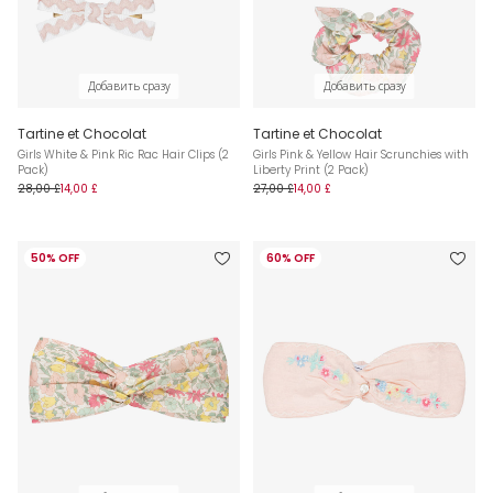
Добавить сразу
Добавить сразу
Tartine et Chocolat
Tartine et Chocolat
Girls White & Pink Ric Rac Hair Clips (2
Girls Pink & Yellow Hair Scrunchies with
Pack)
Liberty Print (2 Pack)
28,00 £
14,00 £
27,00 £
14,00 £
50% OFF
60% OFF