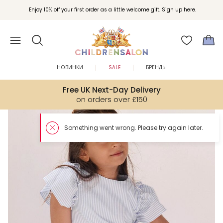
Enjoy 10% off your first order as a little welcome gift. Sign up here.
НОВИНКИ
SALE
БРЕНДЫ
Free UK Next-Day Delivery
on orders over £150
So