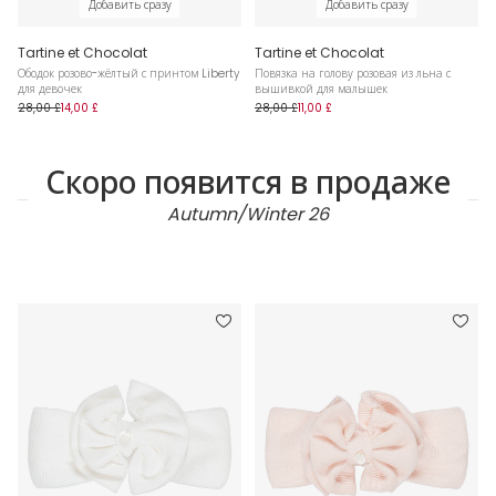
Добавить сразу
Добавить сразу
Tartine et Chocolat
Tartine et Chocolat
Ободок розово-жёлтый с принтом Liberty
Повязка на голову розовая из льна с
для девочек
вышивкой для малышек
28,00 £
14,00 £
28,00 £
11,00 £
Скоро появится в продаже
Autumn/Winter 26