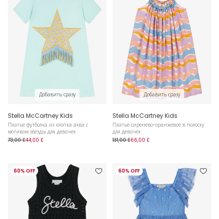
Добавить сразу
Добавить сразу
Stella McCartney Kids
Stella McCartney Kids
Платье футболка из хлопка аква с
Платье сиренево-оранжевое в полоску
мотивом звезды для девочек
для девочек
73,00 £
44,00 £
131,00 £
66,00 £
60% OFF
60% OFF