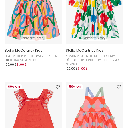
Добавить сразу
Добавить сразу
Stella McCartney Kids
Stella McCartney Kids
Платье розовое с рюшами и принтом
Кремовое платье из хлопка с ярким
Tulip Love для девочек
абстрактным цветочным принтом для
девочек
122,00 £
61,00 £
122,00 £
61,00 £
60% OFF
50% OFF