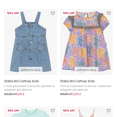
50% OFF
50% OFF
Добавить сразу
Добавить сразу
Stella McCartney Kids
Stella McCartney Kids
Синее джинсовое платье без рукавов со
Платье сиреневое из хлопка с морскими
звездами для девочек
звёздами для девочек
122,00 £
61,00 £
104,00 £
52,00 £
40% OFF
50% OFF