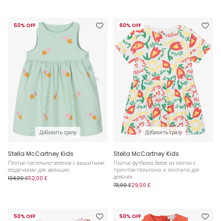
50% OFF
60% OFF
Добавить сразу
Добавить сразу
Stella McCartney Kids
Stella McCartney Kids
Платье пастельно-зелёное с вышитыми
Платье футболка белое из хлопка с
сердечками для малышек
принтом тюльпана и логотипа для
девочек
104,00 £
52,00 £
73,00 £
29,00 £
50% OFF
50% OFF