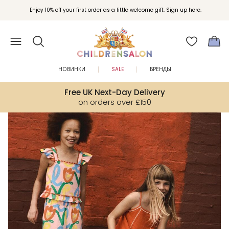
Вступайте в клуб Бонусы Childrensalon для эксклюзивных привилегий при
Enjoy 10% off your first order as a little welcome gift. Sign up here.
покупках.
НОВИНКИ
SALE
БРЕНДЫ
Free UK Next-Day Delivery
on orders over £150