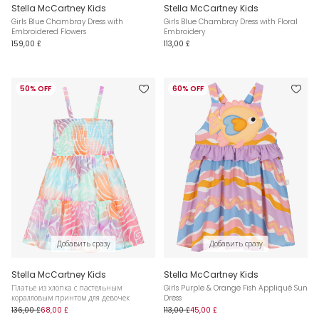
Stella McCartney Kids
Stella McCartney Kids
Girls Blue Chambray Dress with
Girls Blue Chambray Dress with Floral
Embroidered Flowers
Embroidery
159,00 £
113,00 £
50% OFF
60% OFF
Добавить сразу
Добавить сразу
Stella McCartney Kids
Stella McCartney Kids
Платье из хлопка с пастельным
Girls Purple & Orange Fish Appliqué Sun
коралловым принтом для девочек
Dress
136,00 £
68,00 £
113,00 £
45,00 £