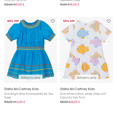
звёзд для девочек
Sleeveless Dress
122,00 £
61,00 £
91,00 £
36,00 £
60% OFF
50% OFF
Добавить сразу
Добавить сразу
Stella McCartney Kids
Stella McCartney Kids
Girls Bright Blue Embroidered Ric Rac
Girls White Cotton Jersey Dress with
Dress
Colourful Fish Print
154,00 £
62,00 £
68,00 £
34,00 £