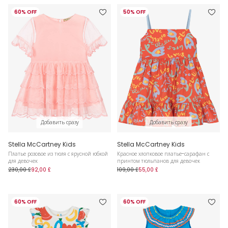
60% OFF
50% OFF
Добавить сразу
Добавить сразу
Stella McCartney Kids
Stella McCartney Kids
Платье розовое из тюля с ярусной юбкой
Красное хлопковое платье-сарафан с
для девочек
принтом тюльпанов для девочек
230,00 £
92,00 £
109,00 £
55,00 £
60% OFF
60% OFF