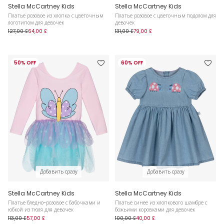
Stella McCartney Kids
Stella McCartney Kids
Платье розовое из хлопка с цветочным
Платье розовое с цветочным подолом для
логотипом для девочек
девочек
127,00 £
64,00 £
131,00 £
79,00 £
50% OFF
60% OFF
Добавить сразу
Добавить сразу
Stella McCartney Kids
Stella McCartney Kids
Платье бледно-розовое с бабочками и
Платье синее из хлопкового шамбре с
юбкой из тюля для девочек
божьими коровками для девочек
113,00 £
57,00 £
100,00 £
40,00 £