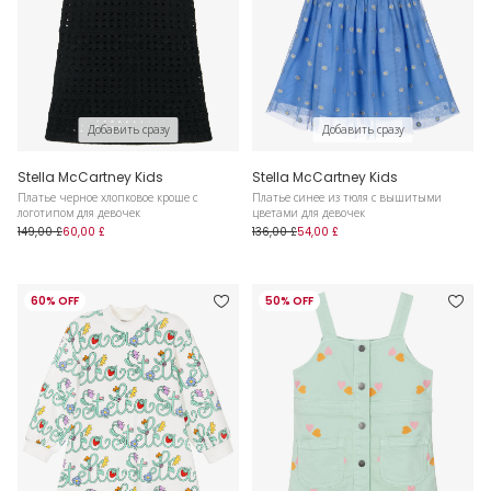
Добавить сразу
Добавить сразу
Stella McCartney Kids
Stella McCartney Kids
Платье черное хлопковое кроше с
Платье синее из тюля с вышитыми
логотипом для девочек
цветами для девочек
149,00 £
60,00 £
136,00 £
54,00 £
60% OFF
50% OFF