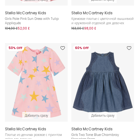
Stella McCartney Kids
Stella McCartney Kids
Girls Pale Pink Sun Dress with Tulip
Кремовое платье с цветочной вышивкой
Appliqués
и кружевной отделкой для девочек
104,00 £
52,00 £
163,00 £
98,00 £
50% OFF
60% OFF
Добавить сразу
Добавить сразу
Stella McCartney Kids
Stella McCartney Kids
Платье из денима розовое с принтом
Girls Two Tone Blue Chambray