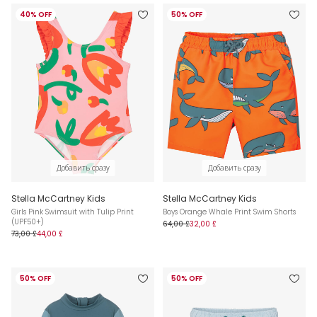
40% OFF
50% OFF
Добавить сразу
Добавить сразу
Stella McCartney Kids
Stella McCartney Kids
Girls Pink Swimsuit with Tulip Print
Boys Orange Whale Print Swim Shorts
(UPF50+)
64,00 £
32,00 £
73,00 £
44,00 £
50% OFF
50% OFF