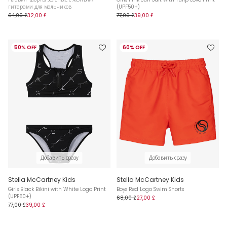
гитарами для мальчиков
(UPF50+)
64,00 £
32,00 £
77,00 £
39,00 £
50% OFF
60% OFF
Добавить сразу
Добавить сразу
Stella McCartney Kids
Stella McCartney Kids
Girls Black Bikini with White Logo Print
Boys Red Logo Swim Shorts
(UPF50+)
68,00 £
27,00 £
77,00 £
39,00 £