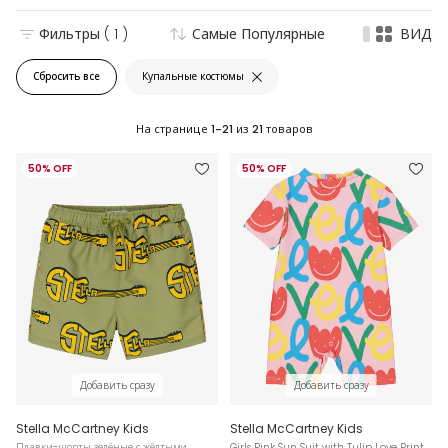
Фильтры
( 1 )
Самые Популярные
ВИД
Сбросить все
Купальные костюмы
На странице
1-21
из
21
товаров
50% OFF
50% OFF
Добавить сразу
Добавить сразу
Stella McCartney Kids
Stella McCartney Kids
Плавки-шорты зелёные с жёлтыми
Girls Pink Sun Suit with Tulip Love Print