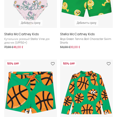
Добавить сразу
Добавить сразу
Stella McCartney Kids
Stella McCartney Kids
Купальник розовый Stella Vine для
Boys Green Tennis Ball Character Swim
девочек (UPF50+)
Shorts
77,00 £
46,00 £
59,00 £
30,00 £
50% OFF
50% OFF