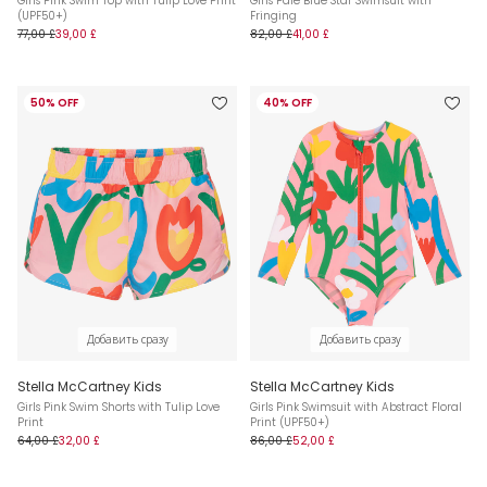
Girls Pink Swim Top with Tulip Love Print
Girls Pale Blue Star Swimsuit with
(UPF50+)
Fringing
77,00 £
39,00 £
82,00 £
41,00 £
50% OFF
40% OFF
Добавить сразу
Добавить сразу
Stella McCartney Kids
Stella McCartney Kids
Girls Pink Swim Shorts with Tulip Love
Girls Pink Swimsuit with Abstract Floral
Print
Print (UPF50+)
64,00 £
32,00 £
86,00 £
52,00 £