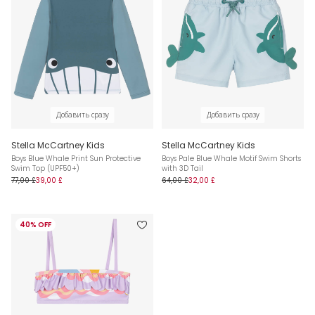
Добавить сразу
Добавить сразу
Stella McCartney Kids
Stella McCartney Kids
Boys Blue Whale Print Sun Protective
Boys Pale Blue Whale Motif Swim Shorts
Swim Top (UPF50+)
with 3D Tail
77,00 £
39,00 £
64,00 £
32,00 £
40% OFF