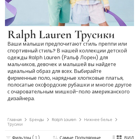
Ralph Lauren Трусики
Ваши малыши предпочитают стиль преппи или
спортивный стиль? В нашей коллекции детской
одежды Ralph Lauren (Ральф Лорен) для
мальчиков, девочек и малышей вы найдете
идеальный образ для всех. Выбирайте
фирменные поло, нарядные хлопковые платья,
полосатые оксфордские рубашки и многое другое
с очаровательным мишкой-поло американского
дизайнера.
Главная
Бренды
Ralph Lauren
Нижнее белье
Трусики
Фильтры
( 1 )
Самые Популярные
ВИД