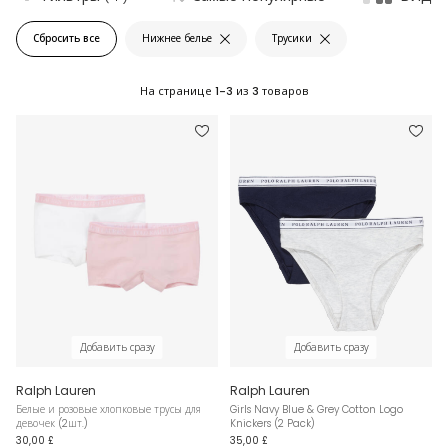
Сбросить все
Нижнее белье
Трусики
На странице
1-3
из
3
товаров
Добавить сразу
Добавить сразу
Ralph Lauren
Ralph Lauren
Белые и розовые хлопковые трусы для
Girls Navy Blue & Grey Cotton Logo
девочек (2шт.)
Knickers (2 Pack)
30,00 £
35,00 £