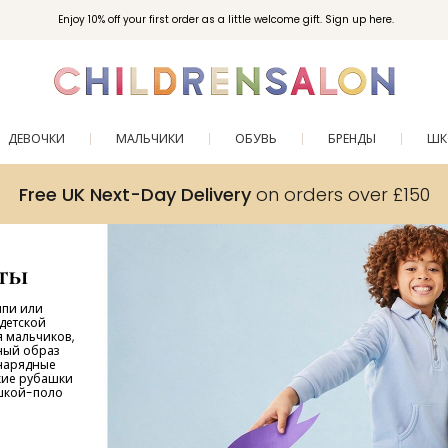
Enjoy 10% off your first order as a little welcome gift. Sign up here.
ДЕВОЧКИ
МАЛЬЧИКИ
ОБУВЬ
БРЕНДЫ
ШК
Free UK Next-Day Delivery
on orders over £150
ты
ппи или
детской
я мальчиков,
ный образ
 нарядные
кие рубашки
ишкой-поло