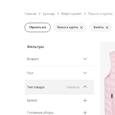
Главная
Бренды
Ralph Lauren
Пальто и куртки
Сбросить все
Пальто и куртки
Жилеты
Возраст
2 года
Пол
3 года
Мальчик
1 Фильтр
Тип товара
4 года
Девочка
Брюки
5 лет
Унисекс
Головные уборы