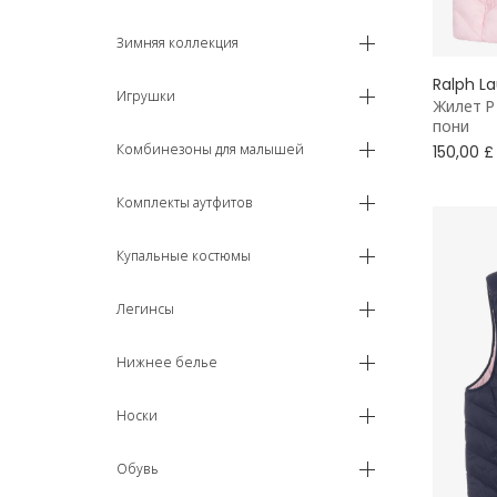
6 лет
Зимняя коллекция
Ralph L
7 - 8 лет
Игрушки
Жилет P
пони
9 - 10 лет
Комбинезоны для малышей
150,00 £
11 - 12 лет
Комплекты аутфитов
13 - 14 лет
Купальные костюмы
15 - 16 лет
Легинсы
16+ лет
Нижнее белье
Носки
Обувь