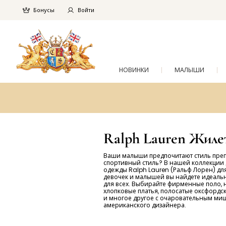
Бонусы
Войти
НОВИНКИ
МАЛЫШИ
Ralph Lauren Жиле
Ваши малыши предпочитают стиль пре
спортивный стиль? В нашей коллекции 
одежды Ralph Lauren (Ральф Лорен) дл
девочек и малышей вы найдете идеаль
для всех. Выбирайте фирменные поло,
хлопковые платья, полосатые оксфордс
и многое другое с очаровательным м
американского дизайнера.