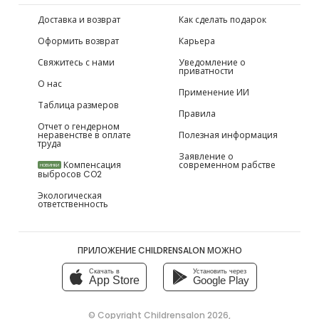
Доставка и возврат
Как сделать подарок
Оформить возврат
Карьера
Свяжитесь с нами
Уведомление о
приватности
О нас
Применение ИИ
Таблица размеров
Правила
Отчет о гендерном
неравенстве в оплате
Полезная информация
труда
Заявление о
Компенсация
современном рабстве
НОВИНКИ
выбросов CO2
Экологическая
ответственность
ПРИЛОЖЕНИЕ CHILDRENSALON МОЖНО
Скачать в
Установить через
App Store
Google Play
© Copyright
Childrensalon 2026
,