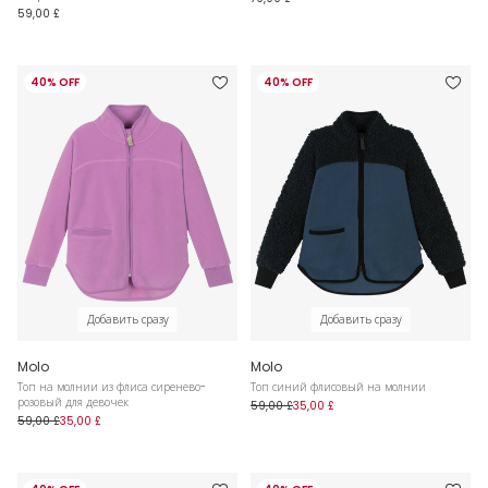
59,00 £
40% OFF
40% OFF
Добавить сразу
Добавить сразу
Molo
Molo
Топ на молнии из флиса сиренево-
Топ синий флисовый на молнии
розовый для девочек
59,00 £
35,00 £
59,00 £
35,00 £