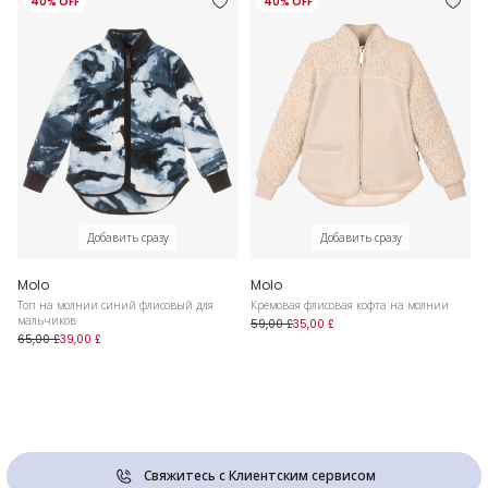
40% OFF
40% OFF
Добавить сразу
Добавить сразу
Molo
Molo
Топ на молнии синий флисовый для
Кремовая флисовая кофта на молнии
мальчиков
59,00 £
35,00 £
65,00 £
39,00 £
Свяжитесь с Клиентским сервисом