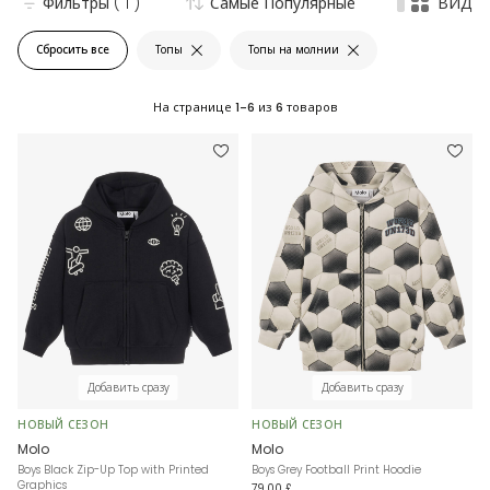
Фильтры
( 1 )
Самые Популярные
ВИД
Сбросить все
Топы
Топы на молнии
На странице
1-6
из
6
товаров
Добавить сразу
Добавить сразу
НОВЫЙ СЕЗОН
НОВЫЙ СЕЗОН
Molo
Molo
Boys Black Zip-Up Top with Printed
Boys Grey Football Print Hoodie
Graphics
79,00 £