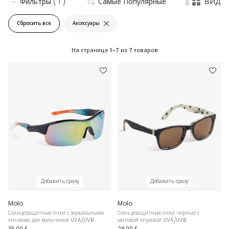
Фильтры
( 1 )
Самые Популярные
ВИД
Сбросить все
Аксессуары
На странице
1-7
из
7
товаров
Добавить сразу
Добавить сразу
Molo
Molo
Солнцезащитные очки с зеркальными
Солнцезащитные очки черные с
линзами для мальчиков UVA/UVB
матовой оправой UVA/UVB
35,00 £
29,00 £