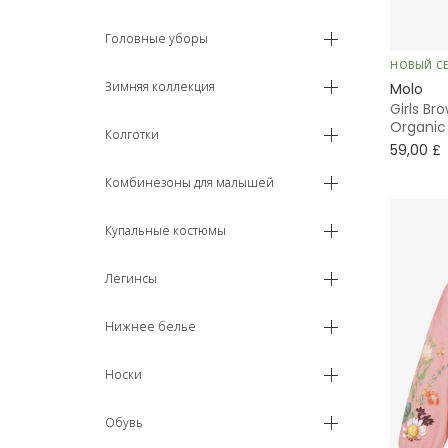
2 года
Головные уборы
НОВЫЙ С
3 года
Зимняя коллекция
Molo
Girls Br
4 года
Organic
Колготки
59,00 £
5 лет
Комбинезоны для малышей
6 лет
Купальные костюмы
7 - 8 лет
Легинсы
9 - 10 лет
Нижнее белье
11 - 12 лет
Носки
13 - 14 лет
Обувь