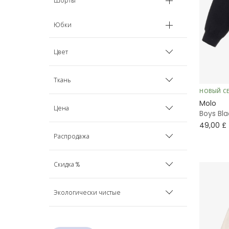
Шорты
Юбки
Цвет
Бежевый
Ткань
НОВЫЙ С
Molo
Черный
Велюр
Цена
Boys Bla
49,00 £
Голубой
Органический хлопок
Распродажа
Коричневый
Минимум
Максимум
Хлопок
Только товары со скидкой
Скидка %
Зеленый
Скрыть товары со скидкой
30%
Экологически чистые
Кремовый
40%
GOTS
Розовый