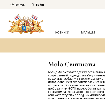
Бонусы
Войти
НОВИНКИ
МАЛЫШИ
Molo Свитшоты
Бренд Molo создает одежду осознанно, 
современный подход к дизайну и инно
предлагает забавную детскую одежду с
использованием экологически чистых 
процессов. Органический хлопок, соот
требованиям GOTS, переработанная пр
со знаком качества Oeko-Tex Standard 1
означает отсутствие вредных химически
аллергенов - эта коллекция понравится 