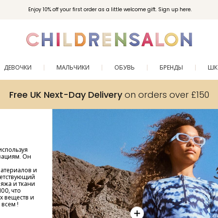
Enjoy 10% off your first order as a little welcome gift. Sign up here.
ДЕВОЧКИ
МАЛЬЧИКИ
ОБУВЬ
БРЕНДЫ
ШК
Free UK Next-Day Delivery
on orders over £150
используя
вациям. Он
материалов и
ветствующий
яжа и ткани
00, что
х веществ и
всем !