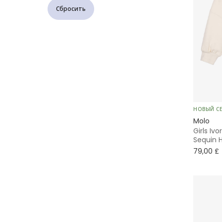
Сбросить
50%
Органический хлопок
Белый
Экологичная ткань
Желтый
НОВЫЙ С
Molo
Girls Iv
Sequin 
79,00 £