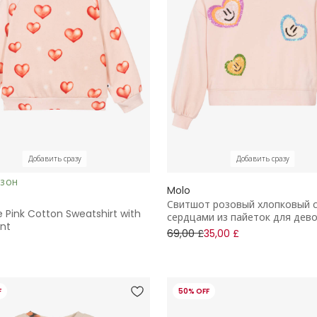
Добавить сразу
Добавить сразу
ЕЗОН
Molo
Свитшот розовый хлопковый 
le Pink Cotton Sweatshirt with
сердцами из пайеток для дев
int
69,00 £
35,00 £
F
50% OFF