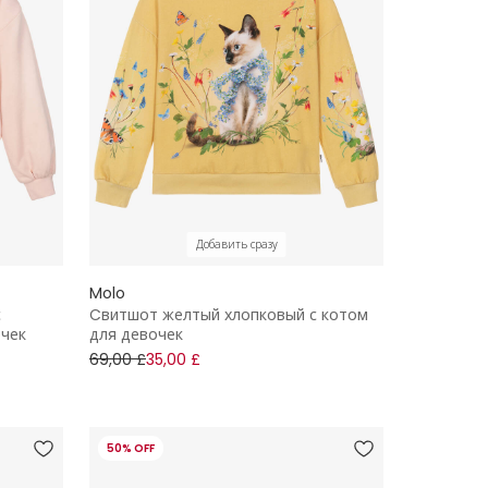
Добавить сразу
Molo
с
Cвитшот желтый хлопковый с котом
очек
для девочек
69,00 £
35,00 £
50% OFF