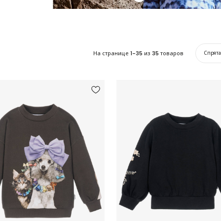
На странице
1-35
из
35
товаров
Спрят