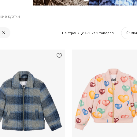
кие куртки
На странице
1-9
из
9
товаров
Спрят