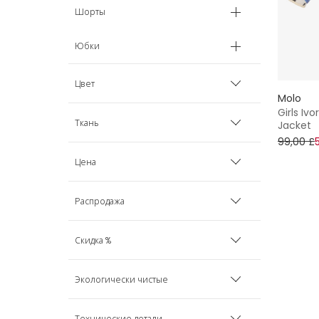
Шорты
Юбки
Цвет
Molo
Girls Iv
Бежевый
Ткань
Jacket
99,00 £
Голубой
Джинсовые
Цена
Кремовый
Хлопок
Распродажа
Розовый
Минимум
Максимум
Только товары со скидкой
Скидка %
Белый
Скрыть товары со скидкой
30%
Экологически чистые
50%
Из вторсырья
Технические детали