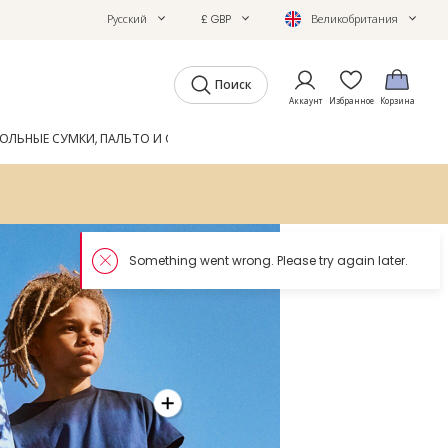
Русский
£ GBP
Великобритания
Поиск
Аккаунт
Избранное
Корзина
ОЛЬНЫЕ СУМКИ, ПАЛЬТО И ОБУВЬ
GIFTS
ЖУРНАЛ
Somethin