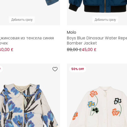
Добавить сразу
Добавить сразу
Molo
джинсовая из тенсела синяя
Boys Blue Dinosaur Water Repe
очек
Bomber Jacket
40,00 £
89,00 £
45,00 £
F
50% OFF