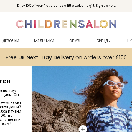
Enjoy 10% off your first order as a little welcome gift. Sign up here.
ДЕВОЧКИ
МАЛЬЧИКИ
ОБУВЬ
БРЕНДЫ
ШК
Free UK Next-Day Delivery
on orders over £150
тки
используя
вациям. Он
материалов и
ветствующий
яжа и ткани
00, что
х веществ и
всем !