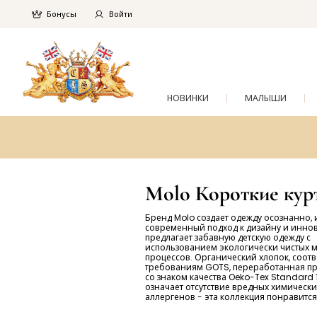
Бонусы
Войти
НОВИНКИ
МАЛЫШИ
Molo Короткие кур
Бренд Molo создает одежду осознанно, 
современный подход к дизайну и инно
предлагает забавную детскую одежду с
использованием экологически чистых 
процессов. Органический хлопок, соот
требованиям GOTS, переработанная пр
со знаком качества Oeko-Tex Standard 1
означает отсутствие вредных химически
аллергенов - эта коллекция понравится 