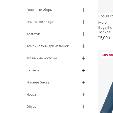
7 - 8 лет
Головные уборы
НОВЫЙ С
9 - 10 лет
Зимняя коллекция
Molo
Boys Bl
11 - 12 лет
Jacket
Колготки
115,00 £
13 - 14 лет
Комбинезоны для малышей
15 - 16 лет
50% OF
Купальные костюмы
16+ лет
Легинсы
Нижнее белье
Носки
Обувь