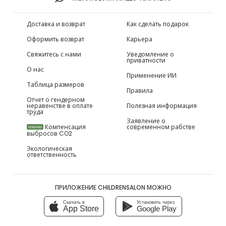
Доставка и возврат
Как сделать подарок
Оформить возврат
Карьера
Свяжитесь с нами
Уведомление о
приватности
О нас
Применение ИИ
Таблица размеров
Правила
Отчет о гендерном
неравенстве в оплате
Полезная информация
труда
Заявление о
Компенсация
современном рабстве
НОВИНКИ
выбросов CO2
Экологическая
ответственность
ПРИЛОЖЕНИЕ CHILDRENSALON МОЖНО
Скачать в
Установить через
App Store
Google Play