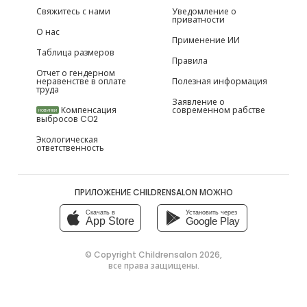
Свяжитесь с нами
Уведомление о
приватности
О нас
Применение ИИ
Таблица размеров
Правила
Отчет о гендерном
неравенстве в оплате
Полезная информация
труда
Заявление о
Компенсация
современном рабстве
НОВИНКИ
выбросов CO2
Экологическая
ответственность
ПРИЛОЖЕНИЕ CHILDRENSALON МОЖНО
Скачать в
Установить через
App Store
Google Play
© Copyright
Childrensalon 2026
,
все права защищены.