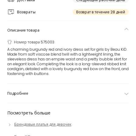
Возвраты
Возврат в течение 28 дней
Описание товара
Номер товара 575003
A charming burgundy red and ivory dress set for girls by Beau KiD.
Made from soft viscose blend twill with a lightweight lining, the
sleeveless dress has an empire waist and a pretty bubble skirt for
an elegant look. Completing the look is a long-sleeved ribbed knit
cardigan, detailed with a lovely burgundy red bow on the front, and
fastening with buttons.
Подробнее
Посмотреть больше
Брендовые платья для девочек