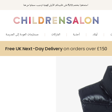
استمتعوا بخصم 10% على طلبيتكم الأولى كهدية ترحيب. سجلوا من هنا
ت
أولاد
أحذية
الماركات
مستلزمات العودة إلى المدرسة
Free UK Next-Day Delivery
on orders over £150