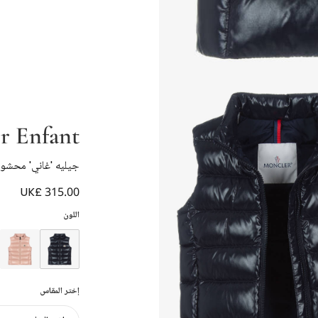
r Enfant
جيليه 'غاني' محشو 
UK£ 315.00
اللون
إختر المقاس