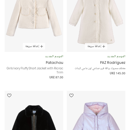
إضافة سريعة
إضافة سريعة
الموسم الجديد
الموسم الجديد
Patachou
PAZ Rodríguez
معطف محبوك بياقة فرو صناعي لون عاجي للبنات
Girls Ivory Fluffy Short Jacket with Ricrac
Trim
UK£ 145.00
UK£ 87.00