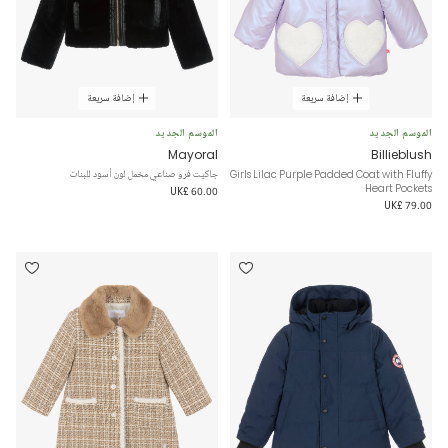
إضافة سريعة
إضافة سريعة
الموسم الجديد
الموسم الجديد
Mayoral
Billieblush
Girls Lilac Purple Padded Coat with Fluffy
جاكيت فرو صناعي مخمل لون أسود للبنات
Heart Pockets
UK£ 60.00
UK£ 79.00