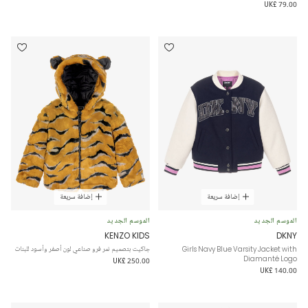
UK£ 79.00
إضافة سريعة
إضافة سريعة
الموسم الجديد
الموسم الجديد
KENZO KIDS
DKNY
Girls Navy Blue Varsity Jacket with
جاكيت بتصميم نمر فرو صناعي لون أصفر وأسود للبنات
Diamanté Logo
UK£ 250.00
UK£ 140.00