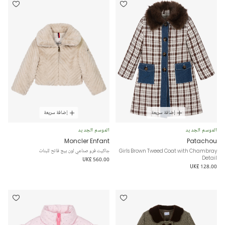
إضافة سريعة
إضافة سريعة
الموسم الجديد
الموسم الجديد
Moncler Enfant
Patachou
Girls Brown Tweed Coat with Chambray
جاكيت فرو صناعي لون بيج فاتح للبنات
Detail
UK£ 560.00
UK£ 128.00