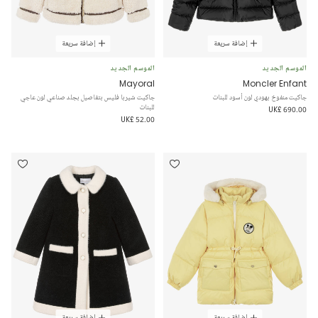
إضافة سريعة
إضافة سريعة
الموسم الجديد
الموسم الجديد
Mayoral
Moncler Enfant
جاكيت منفوخ بهودي لون أسود للبنات
جاكيت شيربا فليس بتفاصيل بجلد صناعي لون عاجي
للبنات
UK£ 690.00
UK£ 52.00
إضافة سريعة
إضافة سريعة