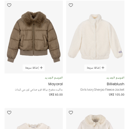
إضافة سريعة
إضافة سريعة
الموسم الجديد
الموسم الجديد
Mayoral
Billieblush
Girls Ivory Sherpa Fleece Jacket
جاكيت منفوخ بياقة فرو صناعي لون بني للبنات
UK£ 60.00
UK£ 105.00