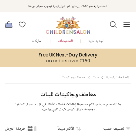
مكافآت تشلدرن صالون | اجمعوا النقاط مع كل عملية شراء لتحصلوا على هدايا حصرية وعروض مصممة خصيصا لتلبي
استمتعوا بخصم 10% على طلبيتكم الأولى كهدية ترحيب. سجلوا من هنا
متطلباتكم
الجديد لدينا
التخفيضات
الماركات
Free UK Next-Day Delivery
on orders over £150
الصفحة الرئيسية
بنات
معاطف وجاكيتات
معاطف وجاكيتات للبنات
هذا الموسم، سيضمن لكم مصممونا إطلالات تخطف الأنظار في كل مناسبة. اكتشفوا
مجموعة مايكل كورس كيدز، كلوي، والمزيد.
تصنيف حسب
الأكثر مبيعاً
طريقة العرض