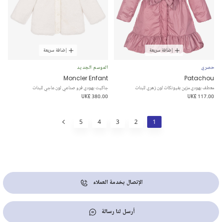
إضافة سريعة
إضافة سريعة
حصري
الموسم الجديد
Moncler Enfant
Patachou
معطف بهودي مزين بفيونكات لون زهري للبنات
جاكيت بهودي فرو صناعي لون عاجي للبنات
UK£ 380.00
UK£ 117.00
5
4
3
2
1
الإتصال بخدمة العملاء
أرسل لنا رسالة