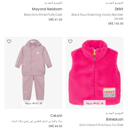
الموسم الجديد
الموسم الجديد
Mayoral Newborn
DKNY
Baby Girls White Fluffy Coat
Black Faux Shearling Varsity Bomber
Jacket
UK£ 41.00
UK£ 145.00
إضافة سريعة
إضافة سريعة
الموسم الجديد
CeLaVi
Billieblush
بدلة واقية من المطر قطعتين لون زهري ليلاك للبنات
Girls Vibrant Pink Faux Fur Gilet
UK£ 44.00