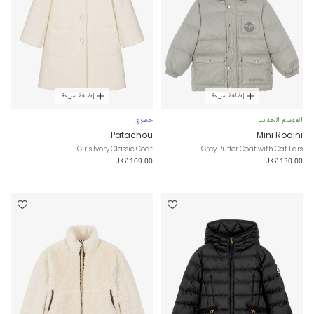
إضافة سريعة
إضافة سريعة
الموسم الجديد
حصري
Patachou
Mini Rodini
Girls Ivory Classic Coat
Grey Puffer Coat with Cat Ears
UK£ 109.00
UK£ 130.00