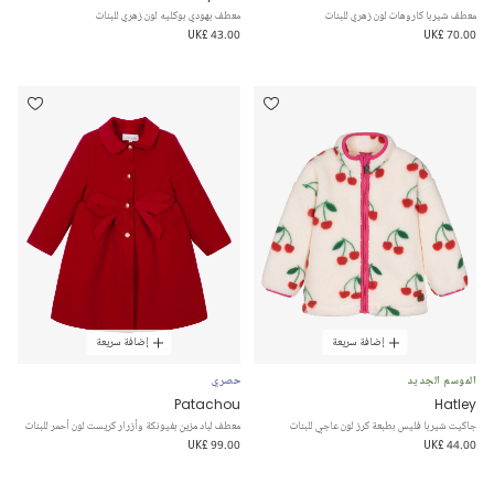
معطف شيربا كاروهات لون زهري للبنات
معطف بهودي بوكليه لون زهري للبنات
UK£ 43.00
UK£ 70.00
إضافة سريعة
إضافة سريعة
الموسم الجديد
حصري
Patachou
Hatley
جاكيت شيربا فليس بطبعة كرز لون عاجي للبنات
معطف لباد مزين بفيونكة وأزرار كريست لون أحمر للبنات
UK£ 99.00
UK£ 44.00