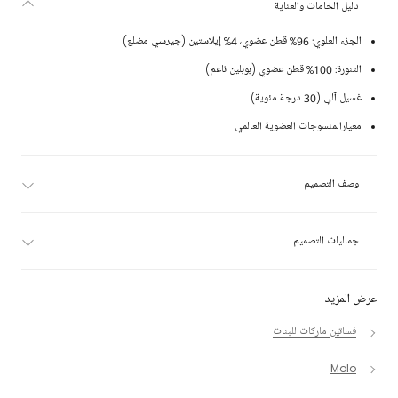
دليل الخامات والعناية
الجزء العلوي: 96% قطن عضوي، 4% إيلاستين (جيرسي مضلع)
التنورة: 100% قطن عضوي (بوبلين ناعم)
غسيل آلي (30 درجة مئوية)
معيارالمنسوجات العضوية العالمي
وصف التصميم
جماليات التصميم
عرض المزيد
فساتين ماركات للبنات
Molo