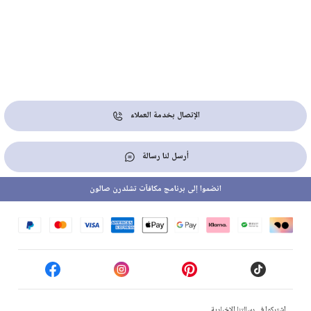
الإتصال بخدمة العملاء
أرسل لنا رسالة
انضموا إلى برنامج مكافآت تشلدرن صالون
إشتركوا في رسالتنا الإخبارية