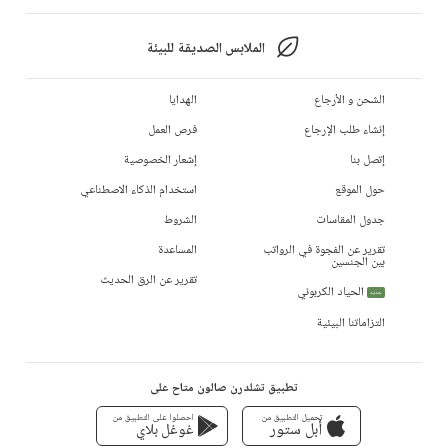
الملابس الصديقة للبيئة
الشحن و الأرجاع
الهدايا
إنشاء طلب الإرجاع
فرص العمل
إتصل بنا
إشعار الخصوصية
حول الموقع
استخدام الذكاء الاصطناعي
جدول المقاسات
الشروط
تقرير عن الفجوة في الرواتب
المساعدة
بين الجنسين
تقرير عن الرق الحديث
الحياد الكربوني
جديد
التزاماتنا البيئية
تطبيق تشلدرن صالون متاح على
تحميل التطبيق من
احصلوا على التطبيق من
أبل ستور
غوغل بلاي