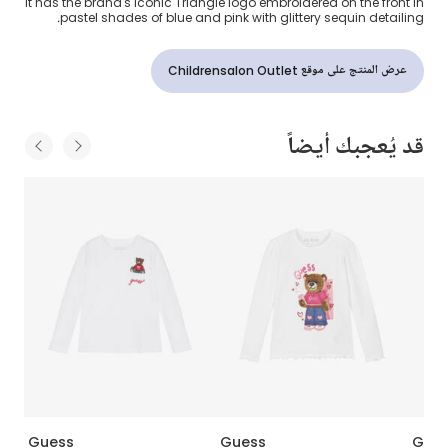
it has the brand's iconic Triangle logo embroidered on the front in
pastel shades of blue and pink with glittery sequin detailing.
عرض المنتج على موقع Childrensalon Outlet
قد يُعجبك أيضاً
Guess
Guess
Gue