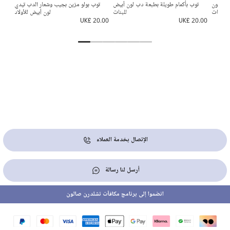
ترتر لون
توب بأكمام طويلة بطبعة دب لون أبيض
توب بولو مزين بجيب وشعار الدب تيدي
طقم
 للبنات
للبنات
لون أبيض للأولاد
0.00
UK£ 20.00
UK£ 20.00
الإتصال بخدمة العملاء
أرسل لنا رسالة
انضموا إلى برنامج مكافآت تشلدرن صالون