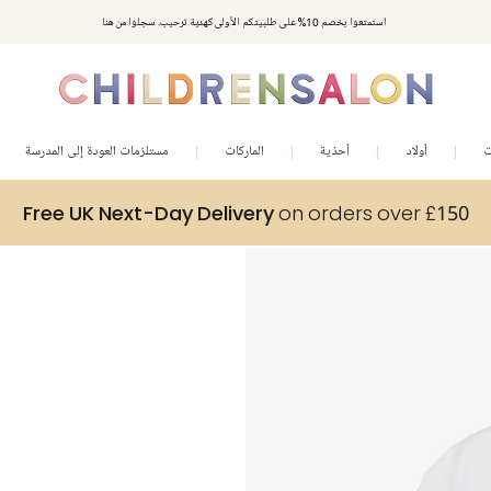
استمتعوا بخصم 10% على طلبيتكم الأولى كهدية ترحيب. سجلوا من هنا
ت
أولاد
أحذية
الماركات
مستلزمات العودة إلى المدرسة
Free UK Next-Day Delivery
on orders over £150