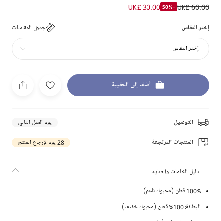
UK£ 30.00
UK£ 60.00
-50%
إختر المقاس
جدول المقاسات
إختر المقاس
أضف إلى الحقيبة
التوصيل
يوم العمل التالي
المنتجات المرتجعة
28 يوم لإرجاع المنتج
دليل الخامات والعناية
100% قطن (محبوك ناعم)
البطانة: 100% قطن (محبوك خفيف)