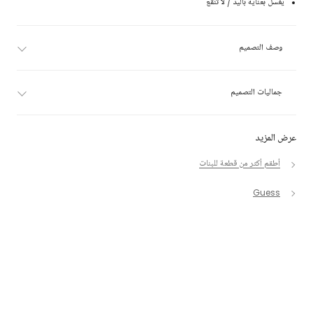
يغسل بعناية باليد / لا تنقع
وصف التصميم
جماليات التصميم
عرض المزيد
أطقم أكثر من قطعة للبنات
Guess