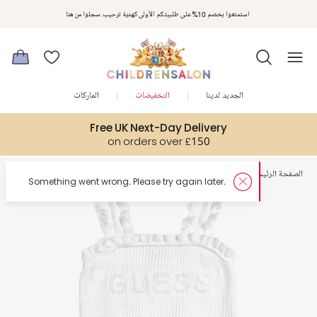
استمتعوا بخصم 10% على طلبيتكم الأولى كهدية ترحيب. سجلوا من هنا
الجديد لدينا
التخفيضات
الماركات
Free UK Next-Day Delivery
on orders over £150
الصفحة الرئيسية
بنات
أطقم أكثر من قطعة
try again later.