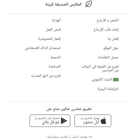
الملابس الصديقة للبيئة
الشحن و الأرجاع
الهدايا
إنشاء طلب الإرجاع
فرص العمل
إتصل بنا
إشعار الخصوصية
حول الموقع
استخدام الذكاء الاصطناعي
جدول المقاسات
الشروط
تقرير عن الفجوة في الرواتب
المساعدة
بين الجنسين
تقرير عن الرق الحديث
الحياد الكربوني
جديد
التزاماتنا البيئية
تطبيق تشلدرن صالون متاح على
تحميل التطبيق من
احصلوا على التطبيق من
أبل ستور
غوغل بلاي
© حقوق النشر و الطبع محفوظة،