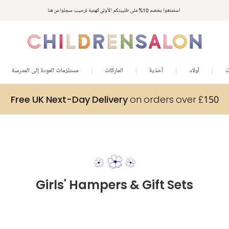
استمتعوا بخصم 10% على طلبيتكم الأولى كهدية ترحيب. سجلوا من هنا
ت
أولاد
أحذية
الماركات
مستلزمات العودة إلى المدرسة
Free UK Next-Day Delivery
on orders over £150
Girls' Hampers & Gift Sets