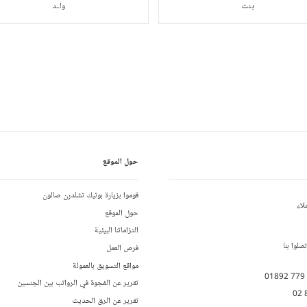
بنت
ولـد
حول الموقع
قوموا بزيارة بوتيك تشلدرن صالون
لاء
حول الموقع
التزاماتنا البيئية
لوا بنا
فرص العمل
مواقع التسويق بالعمولة
01892 779
تقرير عن الفجوة في الرواتب بين الجنسين
02 
تقرير عن الرق الحديث