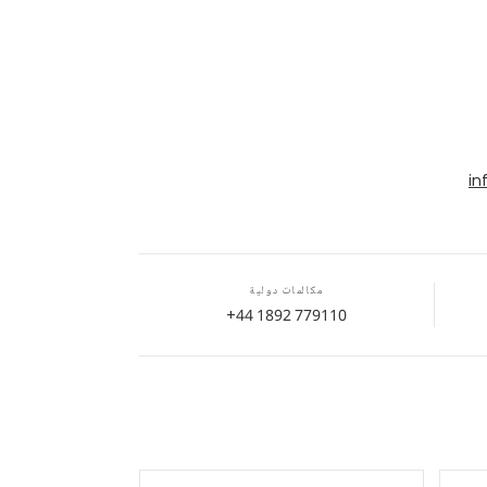
in
مكالمات دولية
+44 1892 779110