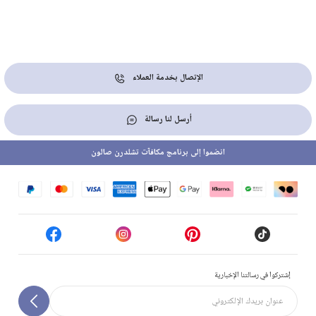
الإتصال بخدمة العملاء
أرسل لنا رسالة
انضموا إلى برنامج مكافآت تشلدرن صالون
إشتركوا في رسالتنا الإخبارية