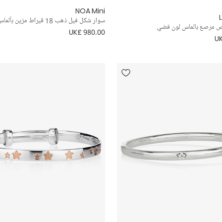
NOA Mini
L
سوار شكل فيل ذهب 18 قيراط مزين بألماس
 مرصع بالماس لون فضي
UK£ 980.00
UK