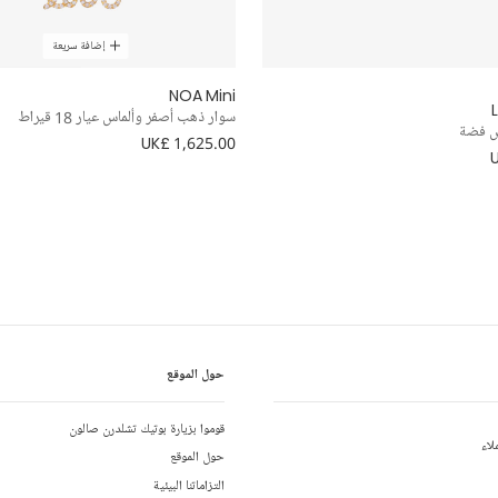
إضافة سريعة
NOA Mini
L
سوار ذهب أصفر وألماس عيار 18 قيراط
ش فضة
UK£ 1,625.00
حول الموقع
قوموا بزيارة بوتيك تشلدرن صالون
لاء
حول الموقع
التزاماتنا البيئية