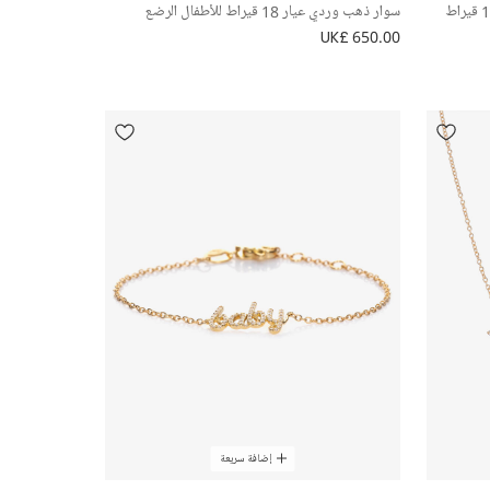
سوار بدلاية زرافة من الذهب الأصفر عيار 18 قيراط
سوار ذهب وردي عيار 18 قيراط للأطفال الرضع
UK£ 650.00
إضافة سريعة