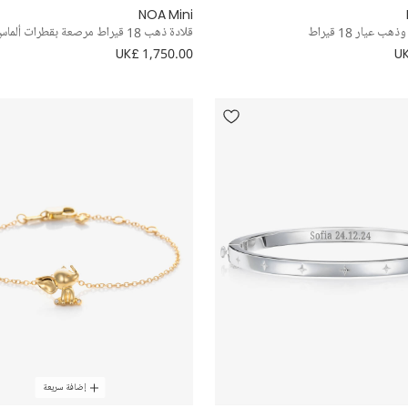
NOA Mini
 عيار 18 قيراط
قلادة ذهب 18 قيراط مرصعة بقطرات ألماس (38 سم)
UK£ 1,750.00
UK
إضافة سريعة