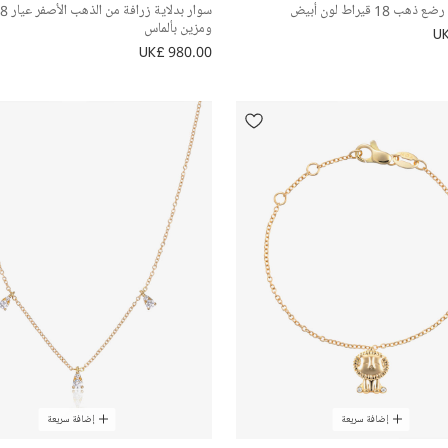
 18 قيراط لون أبيض
ومزين بألماس
UK
UK£ 980.00
إضافة سريعة
إضافة سريعة