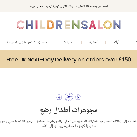
استمتعوا بخصم 10% على طلبيتكم الأولى كهدية ترحيب. سجلوا من هنا
ت
أولاد
أحذية
الماركات
مستلزمات العودة إلى المدرسة
Free UK Next-Day Delivery
on orders over £150
مجوهرات أطفال رضع
فخامة إلى إطلالة الصغار مع تشكيلتنا الفاخرة من الحلي والمجوهرات للأطفال الرضع. اكتشفوا حلي ومج
تقديمها كهدية فخمة يعتزون بها إلى الأبد.