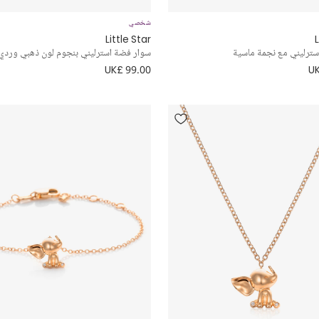
شخصي
Little Star
L
ترليني مع نجمة ماسية
سوار فضة استرليني بنجوم لون ذهبي وردي
UK£ 99.00
UK