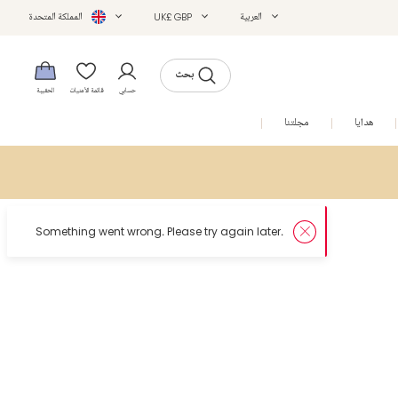
العربية
UK£ GBP
المملكة المتحدة
بحث
حسابي
قائمة الأمنيات
الحقيبة
هدايا
مجلتنا
التخفيضات