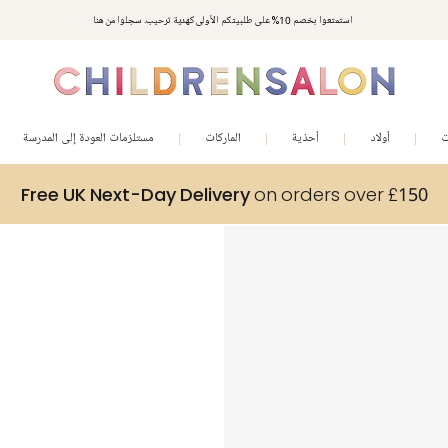
استمتعوا بخصم 10% على طلبيتكم الأولى كهدية ترحيب. سجلوا من هنا
ت
أولاد
أحذية
الماركات
مستلزمات العودة إلى المدرسة
Free UK Next-Day Delivery
on orders over £150