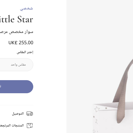
شخصي
ittle Star
سوار مخصص مرصع 
UK£ 255.00
إختر المقاس
ت
التوصيل
المنتجات المرتجعة