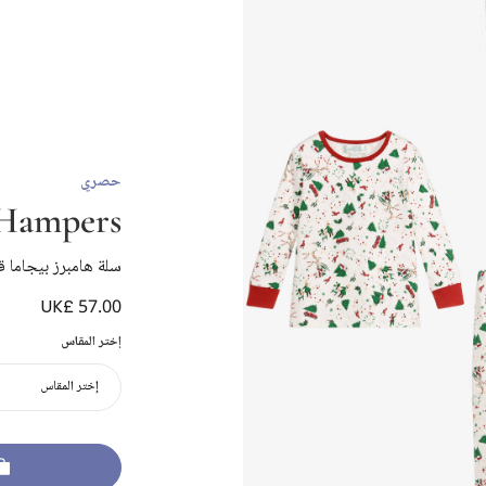
حصري
 Hampers
سلة هامبرز بيجاما
UK£ 57.00
إختر المقاس
إختر المقاس