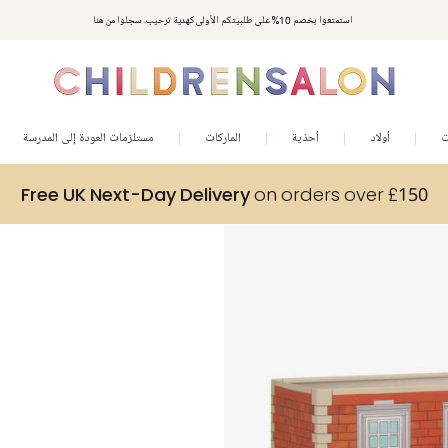
استمتعوا بخصم 10% على طلبيتكم الأولى كهدية ترحيب. سجلوا من هنا
ت
أولاد
أحذية
الماركات
مستلزمات العودة إلى المدرسة
Free UK Next-Day Delivery
on orders over £150