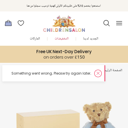
استمتعوا بخصم 10% على طلبيتكم الأولى كهدية ترحيب. سجلوا من هنا
الجديد لدينا
التخفيضات
الماركات
Free UK Next-Day Delivery
on orders over £150
الصفحة الرئيسية
أطفال رضع
الهدايا
er.