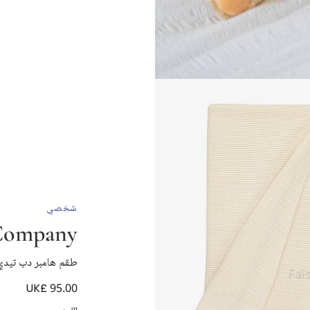
شخصي
 Company
طقم هامبر دب تيدي
UK£ 95.00