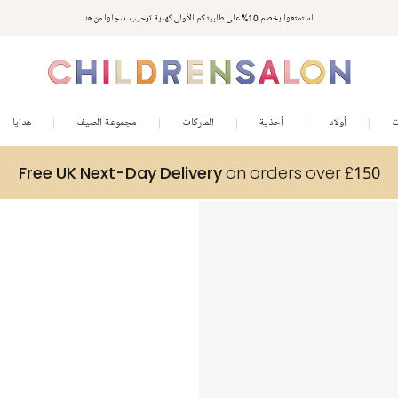
استمتعوا بخصم 10% على طلبيتكم الأولى كهدية ترحيب. سجلوا من هنا
ت
أولاد
أحذية
الماركات
مجموعة الصيف
هدايا
Free UK Next-Day Delivery
on orders over £150