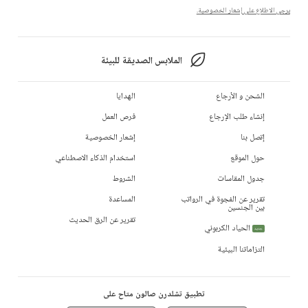
يرجى الاطلاع على إشعار الخصوصية.
الملابس الصديقة للبيئة
الشحن و الأرجاع
الهدايا
إنشاء طلب الإرجاع
فرص العمل
إتصل بنا
إشعار الخصوصية
حول الموقع
استخدام الذكاء الاصطناعي
جدول المقاسات
الشروط
تقرير عن الفجوة في الرواتب
المساعدة
بين الجنسين
تقرير عن الرق الحديث
الحياد الكربوني
جديد
التزاماتنا البيئية
تطبيق تشلدرن صالون متاح على