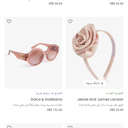
UK£ 39.00
UK£ 39.00
إضافة سريعة
الموسم الجديد
المنتج قد يتوفر قريباً
Dolce & Gabbana
Jessie and James London
طوق شعر بوردة ساتان لون زهري فاتح للبنات
نظارات شمسية مزينة بشعار DG لون زهري للبنات
UK£ 152.00
UK£ 39.00