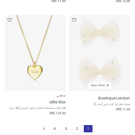
UK£ 11.00
UK£ 12.00
إضافة سريعة
شخصي
Bowtique London
Little Star
مشبك شعر تول لون عاجي (عدد 2)
قلادة قلب مخصصة مطلية بالذهب الوردي (38 سم)
UK£ 11.00
UK£ 125.00
4
3
2
1