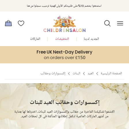
مكافآت تشلدرن صالون | اجمعوا النقاط مع كل عملية شراء لتحصلوا على هدايا حصرية وعروض مصممة خصيصا لتلبي
استمتعوا بخصم 10% على طلبيتكم الأولى كهدية ترحيب. سجلوا من هنا
متطلباتكم
الجديد لدينا
التخفيضات
الماركات
Free UK Next-Day Delivery
on orders over £150
الصفحة الرئيسية
العيد
البنات
إكسسوارات وحقائب
إكسسوارات وحقائب العيد للبنات
اكتشفوا تشكيلتنا الفاخرة من حقائب وإكسسوارات العيد للبنات، اخترناها لها بعناية
من أشهر الماركات العالمية لتكمل إطلالتها المتألقة في كل لحظات العيد.