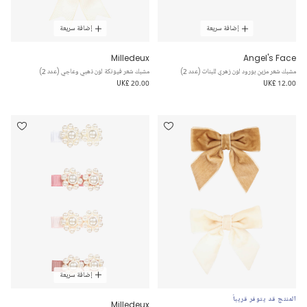
إضافة سريعة
إضافة سريعة
Milledeux
Angel's Face
مشبك شعر مزين بورود لون زهري للبنات (عدد 2)
مشبك شعر فيونكة لون ذهبي وعاجي (عدد 2)
UK£ 20.00
UK£ 12.00
إضافة سريعة
المنتج قد يتوفر قريباً
Milledeux