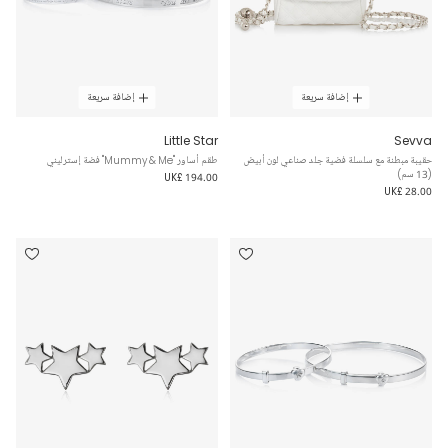
إضافة سريعة
إضافة سريعة
Little Star
Sevva
حقيبة مبطنة مع سلسلة فضية جلد صناعي لون أبيض
طقم أساور "Mummy & Me" فضة إسترليني
(13 سم)
UK£ 194.00
UK£ 28.00