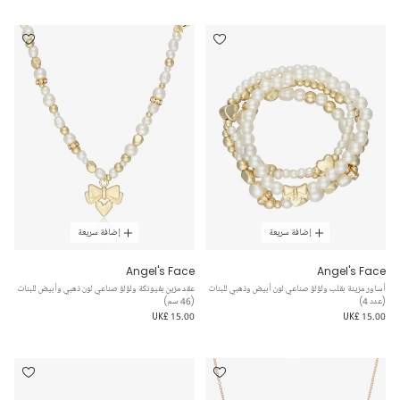
إضافة سريعة
إضافة سريعة
Angel's Face
Angel's Face
أساور مزينة بقلب ولؤلؤ صناعي لون أبيض وذهبي للبنات
عقد مزين بفيونكة ولؤلؤ صناعي لون ذهبي وأبيض للبنات
(عدد 4)
(46 سم)
UK£ 15.00
UK£ 15.00