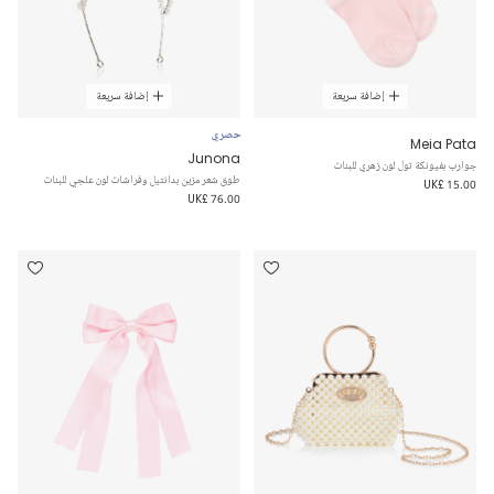
إضافة سريعة
إضافة سريعة
حصري
Meia Pata
Junona
جوارب بفيونكة تول لون زهري للبنات
طوق شعر مزين بدانتيل وفراشات لون علجي للبنات
UK£ 15.00
UK£ 76.00