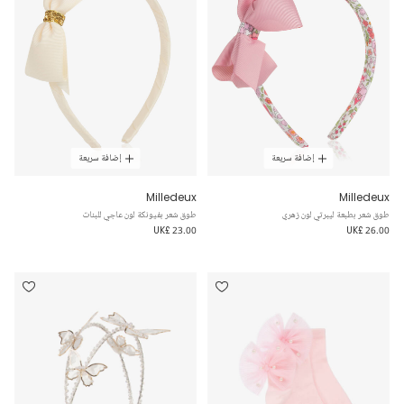
إضافة سريعة
إضافة سريعة
Milledeux
Milledeux
طوق شعر بطبعة ليبرتي لون زهري
طوق شعر بفيونكة لون عاجي للبنات
UK£ 23.00
UK£ 26.00