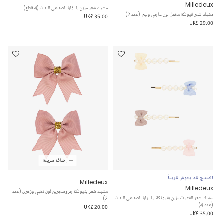
Milledeux
مشبك شعر مزين باللؤلؤ الصناعي للبنات (4 قطع)
مشبك شعر فيونكة مخمل لون عاجي وبيج (عدد 2)
UK£ 35.00
UK£ 29.00
إضافة سريعة
المنتج قد يتوفر قريباً
Milledeux
Milledeux
مشبك شعر بفيونكة جروسجرين لون ذهبي وزهري (عدد
مشبك شعر للفتيات مزين بفيونكة واللؤلؤ الصناعي للبنات
2)
(عدد 4)
UK£ 20.00
UK£ 35.00