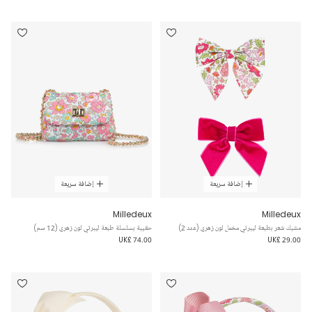
إضافة سريعة
إضافة سريعة
Milledeux
Milledeux
مشبك شعر بطبعة ليبرتي مخمل لون زهري (عدد 2)
حقيبة بسلسلة طبعة ليبرتي لون زهري (12 سم)
UK£ 74.00
UK£ 29.00