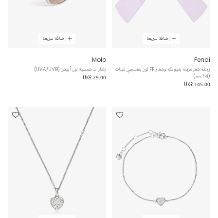
إضافة سريعة
إضافة سريعة
Molo
Fendi
ربطة شعر مزينة بفيونكة وشعار FF لون بنفسجي للبنات
نظارات شمسية لون أبيض (UVA/UVB)
(14 سم)
UK£ 29.00
UK£ 145.00