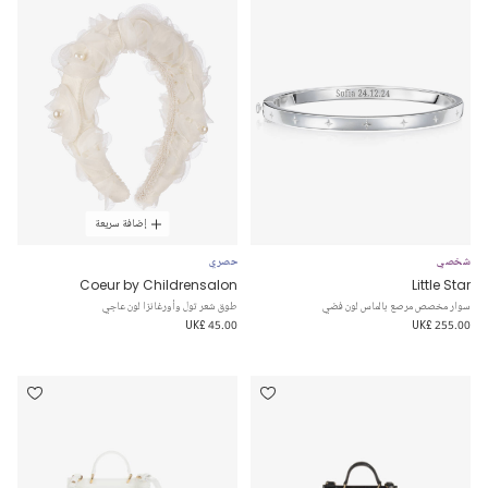
إضافة سريعة
شخصي
حصري
Coeur by Childrensalon
Little Star
سوار مخصص مرصع بالماس لون فضي
طوق شعر تول وأورغانزا لون عاجي
UK£ 45.00
UK£ 255.00