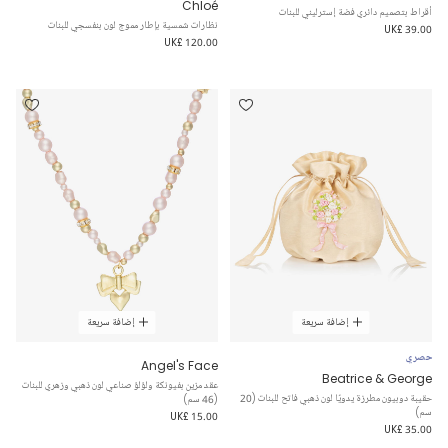
Chloé
أقراط بتصميم دائري فضة إسترليني للبنات
نظارات شمسية بإطار مموج لون بنفسجي للبنات
UK£ 39.00
UK£ 120.00
إضافة سريعة
إضافة سريعة
حصري
Angel's Face
Beatrice & George
عقد مزين بفيونكة ولؤلؤ صناعي لون ذهبي وزهري للبنات
حقيبة دوبيون مطرزة يدويًا لون ذهبي فاتح للبنات (20
(46 سم)
سم)
UK£ 15.00
UK£ 35.00