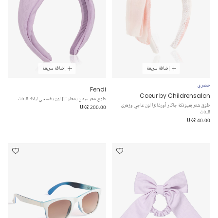
إضافة سريعة
إضافة سريعة
حصري
Fendi
Coeur by Childrensalon
طوق شعر مبطن بشعار FF لون بنفسجي ليلاك للبنات
طوق شعر بفيونكة جاكار أورغانزا لون عاجي وزهري
UK£ 200.00
للبنات
UK£ 40.00