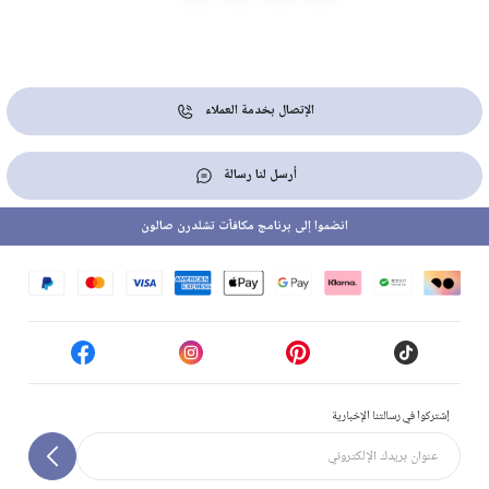
الإتصال بخدمة العملاء
أرسل لنا رسالة
انضموا إلى برنامج مكافآت تشلدرن صالون
إشتركوا في رسالتنا الإخبارية