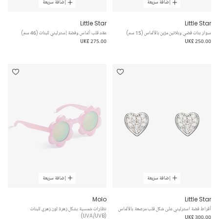
إضافة سريعة
إضافة سريعة
Little Star
Little Star
سوار بنات فضي وبلاتين مزين بالألماس (15 سم)
عقد قلب ألماس وفضة إسترليني للبنات (46 سم)
UK£ 275.00
UK£ 250.00
إضافة سريعة
إضافة سريعة
Molo
Little Star
أقراط فضة استرليني على شكل قلب مرصعة بالألماس
نظارات شمسية بشكل زهرة لون زهري للبنات
(UVA/UVB)
UK£ 300.00