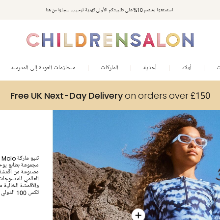
استمتعوا بخصم 10% على طلبيتكم الأولى كهدية ترحيب. سجلوا من هنا
ت
أولاد
أحذية
الماركات
مستلزمات العودة إلى المدرسة
Free UK Next-Day Delivery
on orders over £150
ت
مجموعة بطابع يوح
مصنوعة من أقمشة ص
العالمي للمنسوجات 
والأقمشة الخالية م
تكس 100 الدولي