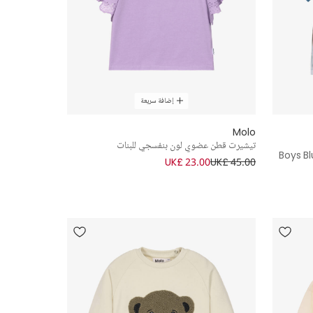
إضافة سريعة
Molo
تيشيرت قطن عضوي لون بنفسجي للبنات
Boys B
UK£ 23.00
UK£ 45.00