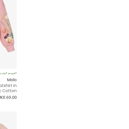
الموسم الجدي
Molo
atshirt in
c Cotton
UK£ 69.00