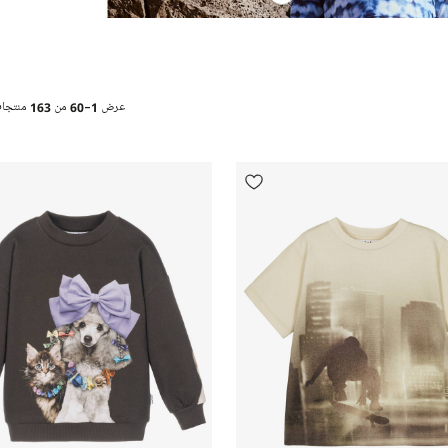
عرض
1-60
من
163
منتجا