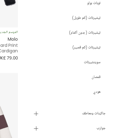
توبات بولو
15 - 16 سنة
تيشيرتات (كم طويل)
16+ سنة
الموسم الجدي
تيشيرتات ( بدون أكمام)
Molo
ard Print
تيشيرتات (كم قصير)
Cardigan
UK£ 79.00
سويتشيرتات
قمصان
هودي
جاكيتات ومعاطف
جوارب