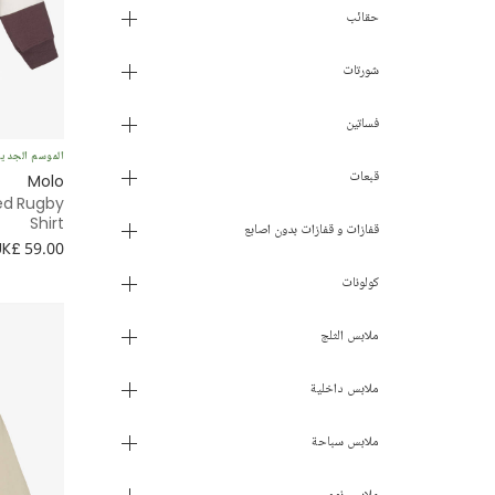
حقائب
شورتات
فساتين
الموسم الجدي
قبعات
Molo
ped Rugby
Shirt
قفازات و قفازات بدون اصابع
UK£ 59.00
كولونات
ملابس الثلج
ملابس داخلية
ملابس سباحة