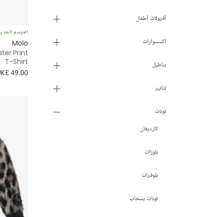
2 سنة
أفرولات أطفال
الموسم الجدي
3 سنوات
اكسسوارات
Molo
ter Print
4 سنوات
T-Shirt
بناطيل
UK£ 49.00
5 سنوات
تنانير
6 سنوات
توبات
كارديغان
7- 8 سنوات
بلوزات
9 - 10 سنوات
بلوفرات
11 - 12 سنة
توبات بسحاب
13 - 14 سنة