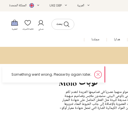
العربية
UK£ GBP
المملكة المتحدة
بحث
حسابي
قائمة الأمنيات
الحقيبة
هدايا
مجلتنا
التخفيضات
Molo توبات
تبع ماركة Molo مولو منهجاً عصرياً في تصاميمها الفريدة لتقدم لكم
ي بالوعي البيئي. ستجدون ملابس وتصاميم مبهجة
ديقة للبيئة مثل القطن الحاصل على شهادة المعيار
العضوية بالإضافة إلى جانب الخيوط المعاد تدويرها
ن المواد الكيمائية الضارة التي تحمل شهادة معيار أوكو-