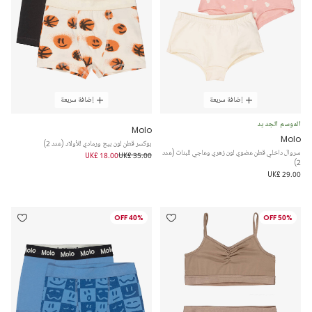
إضافة سريعة
إضافة سريعة
الموسم الجديد
Molo
Molo
بوكسر قطن لون بيج ورمادي للأولاد (عدد 2)
سروال داخلي قطن عضوي لون زهري وعاجي للبنات (عدد
UK£ 18.00
UK£ 35.00
2)
UK£ 29.00
40% OFF
50% OFF