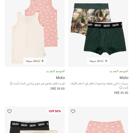
إضافة سريعة
إضافة سريعة
الموسم الجديد
الموسم الجديد
Molo
Molo
سروال داخلي بطبعة ديناصورات قطن لون أخضر للأولاد
فيست قطن عضوي لون زهري وعاجي للبنات (عدد 2)
(عدد 2)
UK£ 39.00
UK£ 35.00
50% OFF