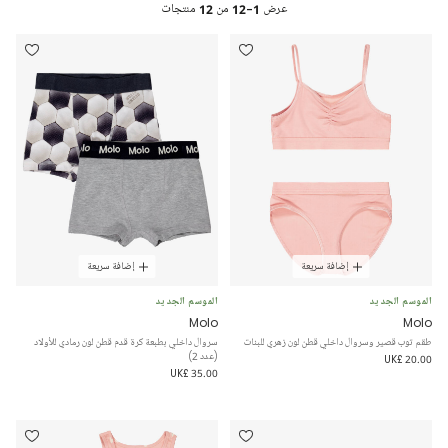
عرض
1-12
من
12
منتجات
إضافة سريعة
إضافة سريعة
الموسم الجديد
الموسم الجديد
Molo
Molo
طقم توب قصير وسروال داخلي قطن لون زهري للبنات
سروال داخلي بطبعة كرة قدم قطن لون رمادي للأولاد
(عدد 2)
UK£ 20.00
UK£ 35.00