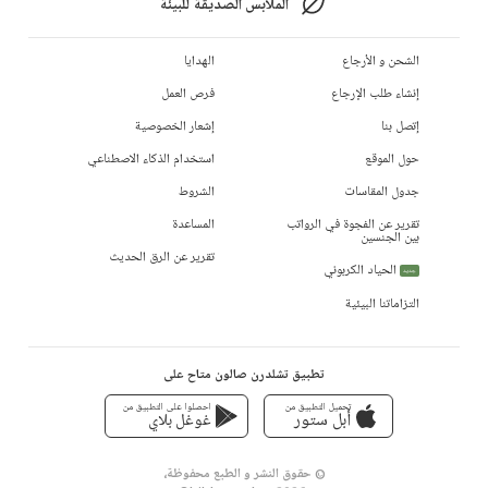
الملابس الصديقة للبيئة
الشحن و الأرجاع
الهدايا
إنشاء طلب الإرجاع
فرص العمل
إتصل بنا
إشعار الخصوصية
حول الموقع
استخدام الذكاء الاصطناعي
جدول المقاسات
الشروط
تقرير عن الفجوة في الرواتب
المساعدة
بين الجنسين
تقرير عن الرق الحديث
الحياد الكربوني
جديد
التزاماتنا البيئية
تطبيق تشلدرن صالون متاح على
تحميل التطبيق من
احصلوا على التطبيق من
أبل ستور
غوغل بلاي
© حقوق النشر و الطبع محفوظة،