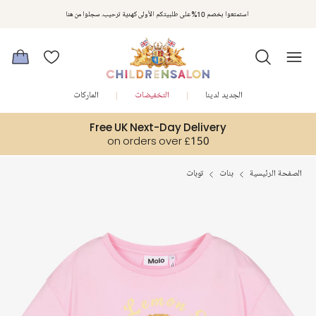
مكافآت تشلدرن صالون | اجمعوا النقاط مع كل عملية شراء لتحصلوا على هدايا حصرية وعروض مصممة خصيصا لتلبي
استمتعوا بخصم 10% على طلبيتكم الأولى كهدية ترحيب. سجلوا من هنا
متطلباتكم
الجديد لدينا
التخفيضات
الماركات
Free UK Next-Day Delivery
on orders over £150
الصفحة الرئيسية
بنات
توبات