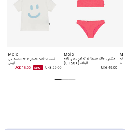
Molo
Molo
Molo
ري فاتح
بيكيني جاكار بطبعة فواكه لون زهري فاتح
تيشيرت قطن عضوي بوجه مبتسم لون
للبنات
للبنات (+UPF50)
أبيض
9.00
UK£ 15.00
UK£ 29.00
UK£ 49.00
-50%