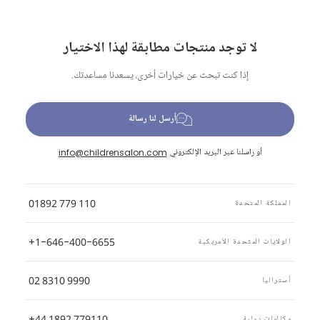
لا توجد منتجات مطابقة لهذا الاختيار
إذا كنت تبحث عن خيارات أخرى، يسعدنا مساعدتك.
أرسل لنا رسالة
أو راسلنا عبر البريد الإلكتروني
info@childrensalon.com
01892 779 110
المملكة المتحدة
+1-646-400-6655
الولايات المتّحدة الأمريكية
02 8310 9990
أستراليا
+44 1892 779110
مكالمات دولية