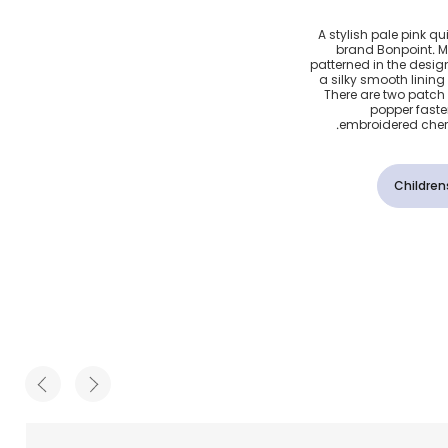
ار الكرز
A stylish pale pink qui
brand Bonpoint. M
ت
patterned in the design
a silky smooth lining
There are two patch
popper fasten
embroidered cherr