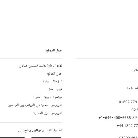
حول الموقع
قوموا بزيارة بوتيك تشلدرن صالون
لاء
حول الموقع
التزاماتنا البيئية
لوا بنا
فرص العمل
مواقع التسويق بالعمولة
01892 779
تقرير عن الفجوة في الرواتب بين الجنسين
02 
تقرير عن الرق الحديث
يكية:
+1-646-400-6655
+44 1892 7
تطبيق تشلدرن صالون متاح على
01892 481