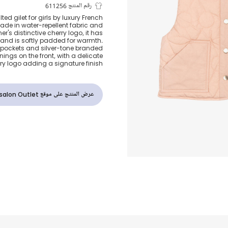
جيليه مبطن بشع
رقم المنتج 611256
lted gilet for girls by luxury French
ade in water-repellent fabric and
لون زهري للبنا
er's distinctive cherry logo, it has
 and is softly padded for warmth.
 pockets and silver-tone branded
ings on the front, with a delicate
y logo adding a signature finish.
عرض المنتج على موقع Childrensalon Outlet