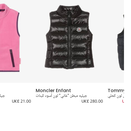
Moncler Enfant
Tommy Hil
الريش لون كحلي
جيليه مبطن "غاني" لون أسود للبنات
جيلي
UK£ 21.00
UK£ 280.00
UK£ 