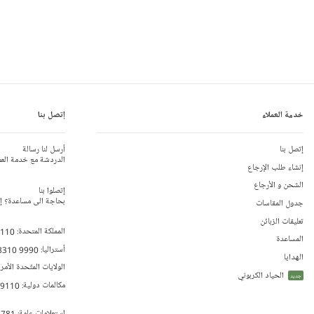
خدمة العملاء
إتصل بنا
إتصل بنا
أرسل لنا رسالة
الدردشة مع خدمة العم
إنشاء طلب الإرجاع
الشحن و الأرجاع
إتصلوا بنا
بحاجة الى مساعدة؟ إتص
جدول المقاسات
تعليقات الزبائن
المملكة المتحدة:
 110
المساعدة
أستراليا:
8310 9990
الهدايا
الولايات المتّحدة الأمر
الحياد الكربوني
جديد
مكالمات دولية:
79110
إستعلامات عامة:
 781