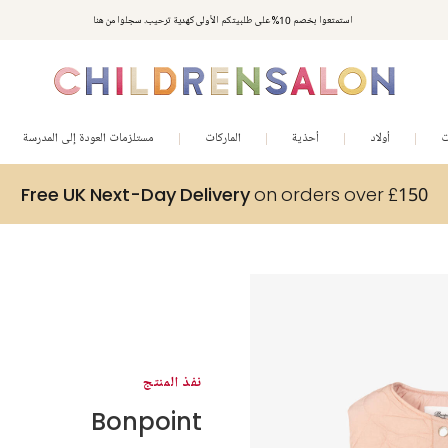
استمتعوا بخصم 10% على طلبيتكم الأولى كهدية ترحيب. سجلوا من هنا
ت
أولاد
أحذية
الماركات
مستلزمات العودة إلى المدرسة
Free UK Next-Day Delivery
on orders over £150
نفذ المنتج
Bonpoint