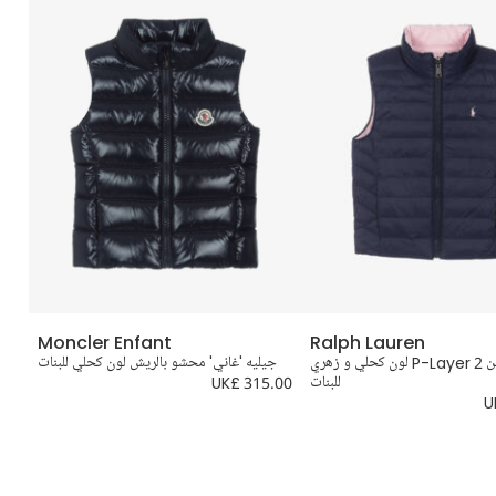
Moncler Enfant
Ralph Lauren
جيليه بوجهين P-Layer 2 لون كحلي و زهري
جيليه 'غاني' محشو بالريش لون كحلي للبنات
للبنات
UK£ 315.00
.00
U