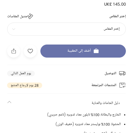
UK£ 145.00
إختر المقاس
جدول المقاسات
إختر المقاس
أضف إلى الحقيبة
التوصيل
يوم العمل التالي
المنتجات المرتجعة
28 يوم لإرجاع المنتج
دليل الخامات والعناية
الخارج والبطانة: 100% نايلون معاد تدويره (ناعم حريري)
الحشوة: 100% بوليستر معاد تدويره (خفيف الوزن)