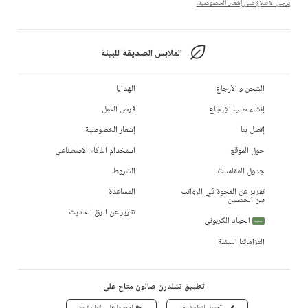
يرجى الاطلاع على إشعار الخصوصية.
الملابس الصديقة للبيئة
الشحن و الأرجاع
الهدايا
إنشاء طلب الإرجاع
فرص العمل
إتصل بنا
إشعار الخصوصية
حول الموقع
استخدام الذكاء الاصطناعي
جدول المقاسات
الشروط
تقرير عن الفجوة في الرواتب
المساعدة
بين الجنسين
تقرير عن الرق الحديث
الحياد الكربوني
جديد
التزاماتنا البيئية
تطبيق تشلدرن صالون متاح على
تحميل التطبيق من
احصلوا على التطبيق من