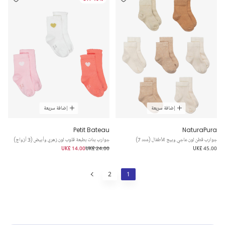
إضافة سريعة
إضافة سريعة
Petit Bateau
NaturaPura
جوارب قطن لون عاجي وبيج للأطفال (عدد 7)
جوارب بنات بطبعة قلوب لون زهري وأبيض (3 أزواج)
UK£ 14.00
UK£ 24.00
UK£ 45.00
2
1