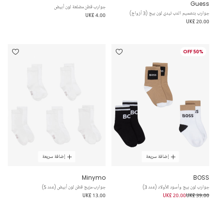
Guess
جوارب قطن مضلعة لون أبيض
جوارب بتصميم الدب تيدي لون بيج (3 أزواج)
UK£ 4.00
UK£ 20.00
50% OFF
إضافة سريعة
إضافة سريعة
Minymo
BOSS
جوارب لون بيج وأسود للأولاد (عدد 3)
جوارب مزيج قطن لون أبيض (عدد 5)
UK£ 13.00
UK£ 20.00
UK£ 39.00