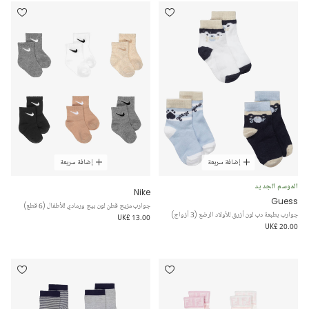
إضافة سريعة
إضافة سريعة
الموسم الجديد
Nike
Guess
جوارب مزيج قطن لون بيج ورمادي للأطفال (6 قطع)
جوارب بطبعة دب لون أزرق للأولاد الرضع (3 أزواج)
UK£ 13.00
UK£ 20.00