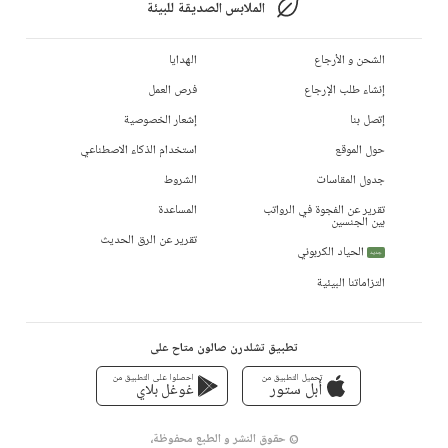
الملابس الصديقة للبيئة
الشحن و الأرجاع
الهدايا
إنشاء طلب الإرجاع
فرص العمل
إتصل بنا
إشعار الخصوصية
حول الموقع
استخدام الذكاء الاصطناعي
جدول المقاسات
الشروط
تقرير عن الفجوة في الرواتب
المساعدة
بين الجنسين
تقرير عن الرق الحديث
الحياد الكربوني
جديد
التزاماتنا البيئية
تطبيق تشلدرن صالون متاح على
تحميل التطبيق من
احصلوا على التطبيق من
أبل ستور
غوغل بلاي
© حقوق النشر و الطبع محفوظة،