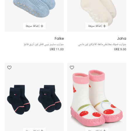
إضافة سريعة
إضافة سريعة
Falke
Joha
جوارب صوف بمقابض مانعة للانزلاق لون عاجي
جوارب سليبر بيبي قطن لون أزرق فاتح
UK£ 11.00
UK£ 9.00
إضافة سريعة
إضافة سريعة