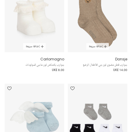
إضافة سريعة
إضافة سريعة
Carlomagno
Donsje
جوارب قطن عضوي لون بني للأطفال الرضع
جوارب بكشكش لون عاجي للمولودات
UK£ 8.00
UK£ 14.00