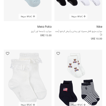
إضافة سريعة
إضافة سريعة
Meia Pata
Nike
جوارب مزيج قطن محبوك لون رمادي وأبيض للرضع (عدد
جوارب بأجنحة لون أزرق
3)
UK£ 15.00
UK£ 10.00
إضافة سريعة
إضافة سريعة