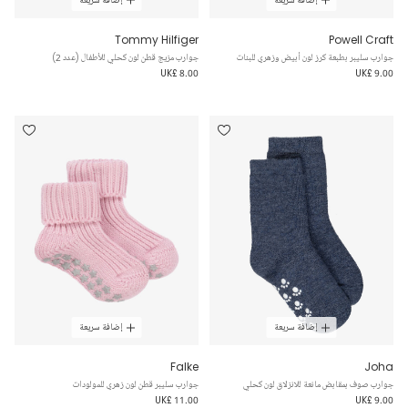
Tommy Hilfiger
Powell Craft
جوارب سليبر بطبعة كرز لون أبيض وزهري للبنات
جوارب مزيج قطن لون كحلي للأطفال (عدد 2)
UK£ 8.00
UK£ 9.00
إضافة سريعة
إضافة سريعة
Falke
Joha
جوارب صوف بمقابض مانعة للانزلاق لون كحلي
جوارب سليبر قطن لون زهري للمولودات
UK£ 11.00
UK£ 9.00