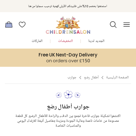
مكافآت تشلدرن صالون | اجمعوا النقاط مع كل عملية شراء لتحصلوا على هدايا حصرية وعروض مصممة خصيصا لتلبي
استمتعوا بخصم 10% على طلبيتكم الأولى كهدية ترحيب. سجلوا من هنا
متطلباتكم
الجديد لدينا
التخفيضات
الماركات
Free UK Next-Day Delivery
on orders over £150
الصفحة الرئيسية
أطفال رضع
جوارب
جوارب أطفال رضع
اكتشفوا تشكيلة جوارب فاخرة تجمع بين الدفء والراحة للأطفال الرضع. كل قطعة
مصنوعة من خامات ناعمة وعالية الجودة ومزينة بتفاصيل أنيقة للارتداء اليومي
والمناسبات الخاصة