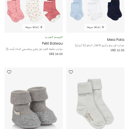
إضافة سريعة
إضافة سريعة
الموسم الجديد
Meia Pata
Petit Bateau
جوارب لون بيج وأزرق للأطفال الرضع (5 أزواج)
جوارب بطبعة قلوب لون زهري وبنفسجي للبنات (عدد 5)
UK£ 32.00
UK£ 34.00