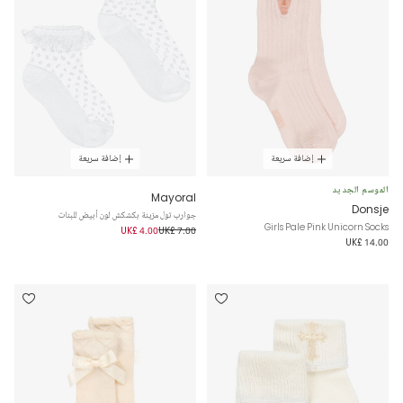
إضافة سريعة
إضافة سريعة
الموسم الجديد
Mayoral
Donsje
جوارب تول مزينة بكشكش لون أبيض للبنات
Girls Pale Pink Unicorn Socks
UK£ 4.00
UK£ 7.00
UK£ 14.00